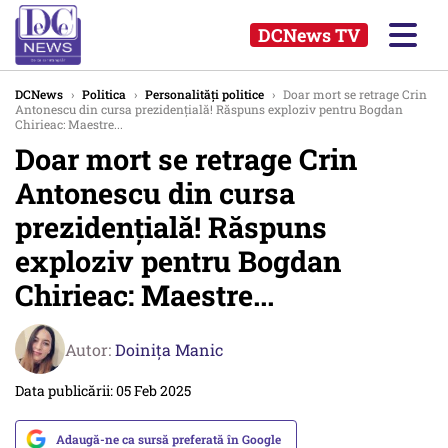
DCNews TV
DCNews
›
Politica
›
Personalități politice
›
Doar mort se retrage Crin
Antonescu din cursa prezidențială! Răspuns exploziv pentru Bogdan
Chirieac: Maestre...
Doar mort se retrage Crin
Antonescu din cursa
prezidențială! Răspuns
exploziv pentru Bogdan
Chirieac: Maestre...
Autor:
Doinița Manic
Data publicării: 05 Feb 2025
Adaugă-ne ca sursă preferată în Google