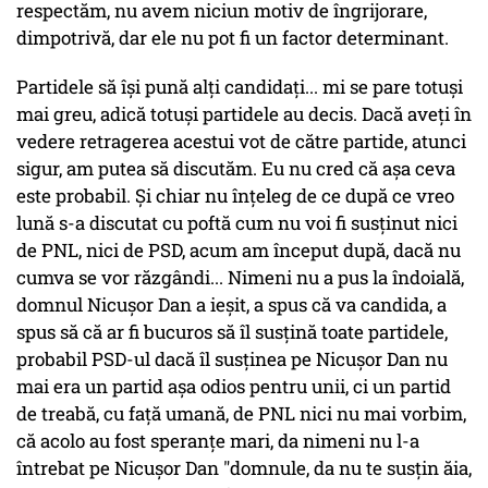
respectăm, nu avem niciun motiv de îngrijorare,
dimpotrivă, dar ele nu pot fi un factor determinant.
Partidele să își pună alți candidați... mi se pare totuși
mai greu, adică totuși partidele au decis. Dacă aveți în
vedere retragerea acestui vot de către partide, atunci
sigur, am putea să discutăm. Eu nu cred că așa ceva
este probabil. Și chiar nu înțeleg de ce după ce vreo
lună s-a discutat cu poftă cum nu voi fi susținut nici
de PNL, nici de PSD, acum am început după, dacă nu
cumva se vor răzgândi... Nimeni nu a pus la îndoială,
domnul Nicușor Dan a ieșit, a spus că va candida, a
spus să că ar fi bucuros să îl susțină toate partidele,
probabil PSD-ul dacă îl susținea pe Nicușor Dan nu
mai era un partid așa odios pentru unii, ci un partid
de treabă, cu față umană, de PNL nici nu mai vorbim,
că acolo au fost speranțe mari, da nimeni nu l-a
întrebat pe Nicușor Dan "domnule, da nu te susțin ăia,