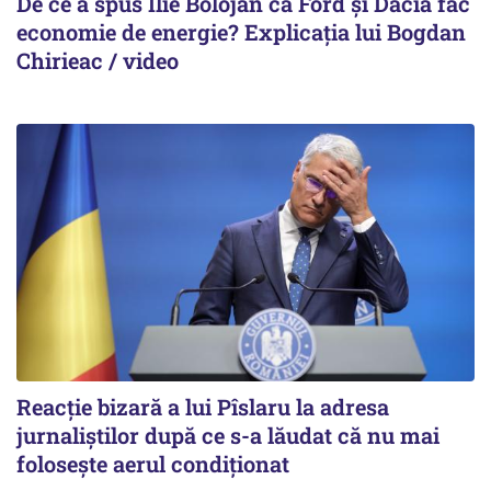
De ce a spus Ilie Bolojan că Ford și Dacia fac
economie de energie? Explicația lui Bogdan
Chirieac / video
Reacție bizară a lui Pîslaru la adresa
jurnaliștilor după ce s-a lăudat că nu mai
folosește aerul condiționat