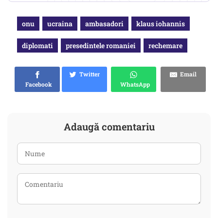
onu
ucraina
ambasadori
klaus iohannis
diplomati
presedintele romaniei
rechemare
Twitter
Email
Facebook
WhatsApp
Adaugă comentariu