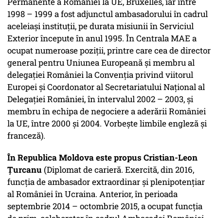
Permanente a României la UE, Bruxelles, iar între
1998 – 1999 a fost adjunctul ambasadorului în cadrul
aceleiași instituții, pe durata misiunii în Serviciul
Exterior începute în anul 1995. În Centrala MAE a
ocupat numeroase poziții, printre care cea de director
general pentru Uniunea Europeană și membru al
delegației României la Convenția privind viitorul
Europei și Coordonator al Secretariatului Național al
Delegației României, în intervalul 2002 – 2003, și
membru în echipa de negociere a aderării României
la UE, între 2000 și 2004. Vorbește limbile engleză și
franceză).
În Republica Moldova este propus Cristian-Leon
Țurcanu
(Diplomat de carieră. Exercită, din 2016,
funcția de ambasador extraordinar și plenipotențiar
al României în Ucraina. Anterior, în perioada
septembrie 2014 – octombrie 2015, a ocupat funcția