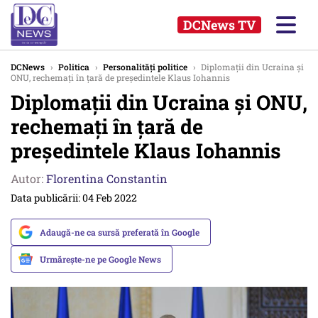
DCNews TV
DCNews
›
Politica
›
Personalități politice
›
Diplomații din Ucraina și
ONU, rechemați în țară de președintele Klaus Iohannis
Diplomații din Ucraina și ONU,
rechemați în țară de
președintele Klaus Iohannis
Autor:
Florentina Constantin
Data publicării: 04 Feb 2022
Adaugă-ne ca sursă preferată în Google
Urmărește-ne pe Google News