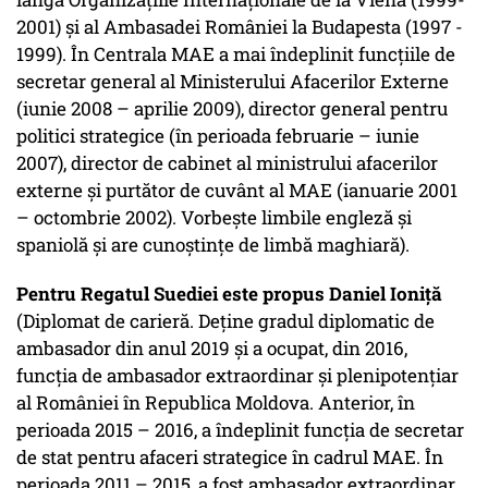
2001) și al Ambasadei României la Budapesta (1997 -
1999). În Centrala MAE a mai îndeplinit funcțiile de
secretar general al Ministerului Afacerilor Externe
(iunie 2008 – aprilie 2009), director general pentru
politici strategice (în perioada februarie – iunie
2007), director de cabinet al ministrului afacerilor
externe și purtător de cuvânt al MAE (ianuarie 2001
– octombrie 2002). Vorbește limbile engleză și
spaniolă și are cunoștințe de limbă maghiară).
Pentru Regatul Suediei este propus Daniel Ioniță
(Diplomat de carieră. Deține gradul diplomatic de
ambasador din anul 2019 și a ocupat, din 2016,
funcția de ambasador extraordinar și plenipotențiar
al României în Republica Moldova. Anterior, în
perioada 2015 – 2016, a îndeplinit funcția de secretar
de stat pentru afaceri strategice în cadrul MAE. În
perioada 2011 – 2015, a fost ambasador extraordinar