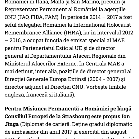
României în Italia, Malta și San Marino, precum și
Reprezentant Permanent al României la agențiile
ONU (FAO, FIDA, PAM). În perioada 2014 – 2017 a fost
șeful delegației României la International Holocaust
Remembrance Alliance (IHRA), iar în intervalul 2012
– 2016, a ocupat funcția de emisar special al MAE
pentru Parteneriatul Estic al UE și de director
general al Departamentului Afaceri Regionale din
Ministerul Afacerilor Externe. În Centrala MAE a
mai deținut, inter alia, pozițiile de director general al
Direcției Generale Europa Extinsă (2004 - 2007) și
director adjunct al Direcției ONU. Vorbește limbile
engleză, franceză și italiană).
Pentru Misiunea Permanentă a României pe lângă
Consiliul Europei de la Strasbourg este propus Ion
Jinga
(Diplomat de carieră. Deține gradul diplomatic
de ambasador din anul 2017 și exercită, din august