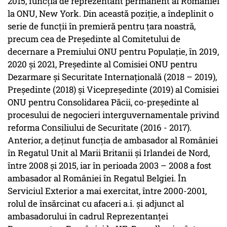
2015, funcția de reprezentant permanent al României
la ONU, New York. Din această poziție, a îndeplinit o
serie de funcții în premieră pentru țara noastră,
precum cea de Președinte al Comitetului de
decernare a Premiului ONU pentru Populație, în 2019,
2020 și 2021, Președinte al Comisiei ONU pentru
Dezarmare și Securitate Internațională (2018 – 2019),
Președinte (2018) și Vicepreședinte (2019) al Comisiei
ONU pentru Consolidarea Păcii, co-președinte al
procesului de negocieri interguvernamentale privind
reforma Consiliului de Securitate (2016 - 2017).
Anterior, a deținut funcția de ambasador al României
în Regatul Unit al Marii Britanii și Irlandei de Nord,
între 2008 și 2015, iar în perioada 2003 – 2008 a fost
ambasador al României în Regatul Belgiei. În
Serviciul Exterior a mai exercitat, între 2000-2001,
rolul de însărcinat cu afaceri a.i. și adjunct al
ambasadorului în cadrul Reprezentanței