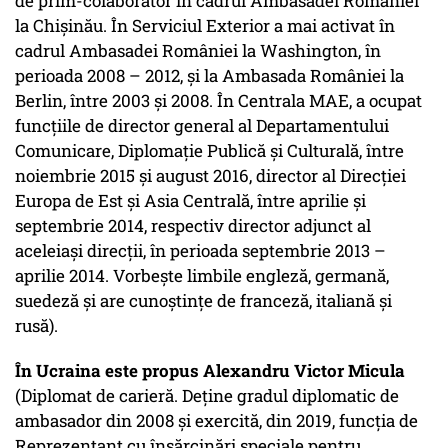
de prim-colaborator în cadrul Ambasadei României
la Chișinău. În Serviciul Exterior a mai activat în
cadrul Ambasadei României la Washington, în
perioada 2008 – 2012, și la Ambasada României la
Berlin, între 2003 și 2008. În Centrala MAE, a ocupat
funcțiile de director general al Departamentului
Comunicare, Diplomație Publică și Culturală, între
noiembrie 2015 și august 2016, director al Direcției
Europa de Est și Asia Centrală, între aprilie și
septembrie 2014, respectiv director adjunct al
aceleiași direcții, în perioada septembrie 2013 –
aprilie 2014. Vorbește limbile engleză, germană,
suedeză și are cunoștințe de franceză, italiană și
rusă).
În Ucraina este propus Alexandru Victor Micula
(Diplomat de carieră. Deține gradul diplomatic de
ambasador din 2008 și exercită, din 2019, funcția de
Reprezentant cu însărcinări speciale pentru