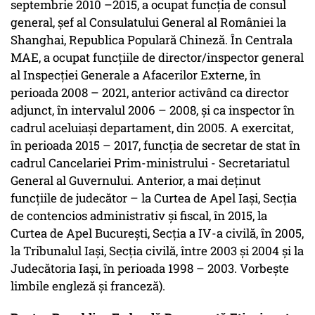
septembrie 2010 –2015, a ocupat funcția de consul
general, șef al Consulatului General al României la
Shanghai, Republica Populară Chineză. În Centrala
MAE, a ocupat funcțiile de director/inspector general
al Inspecției Generale a Afacerilor Externe, în
perioada 2008 – 2021, anterior activând ca director
adjunct, în intervalul 2006 – 2008, și ca inspector în
cadrul aceluiași departament, din 2005. A exercitat,
în perioada 2015 – 2017, funcția de secretar de stat în
cadrul Cancelariei Prim-ministrului - Secretariatul
General al Guvernului. Anterior, a mai deținut
funcțiile de judecător – la Curtea de Apel Iași, Secția
de contencios administrativ și fiscal, în 2015, la
Curtea de Apel București, Secția a IV-a civilă, în 2005,
la Tribunalul Iași, Secția civilă, între 2003 și 2004 și la
Judecătoria Iași, în perioada 1998 – 2003. Vorbește
limbile engleză și franceză).