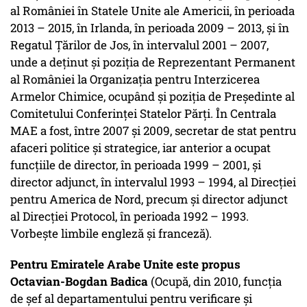
al României în Statele Unite ale Americii, în perioada
2013 – 2015, în Irlanda, în perioada 2009 – 2013, și în
Regatul Țărilor de Jos, în intervalul 2001 – 2007,
unde a deţinut şi poziţia de Reprezentant Permanent
al României la Organizaţia pentru Interzicerea
Armelor Chimice, ocupând și poziția de Preşedinte al
Comitetului Conferinţei Statelor Părţi. În Centrala
MAE a fost, între 2007 şi 2009, secretar de stat pentru
afaceri politice şi strategice, iar anterior a ocupat
funcțiile de director, în perioada 1999 – 2001, și
director adjunct, în intervalul 1993 – 1994, al Direcţiei
pentru America de Nord, precum și director adjunct
al Direcției Protocol, în perioada 1992 – 1993.
Vorbeşte limbile engleză şi franceză).
Pentru Emiratele Arabe Unite este propus
Octavian-Bogdan Badica
(Ocupă, din 2010, funcția
de șef al departamentului pentru verificare și