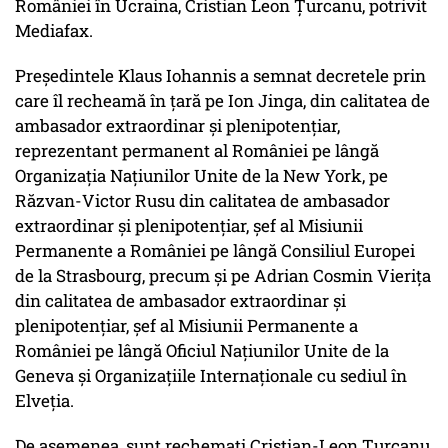
României în Ucraina, Cristian Leon Țurcanu, potrivit
Mediafax.
Președintele Klaus Iohannis a semnat decretele prin
care îl recheamă în țară pe Ion Jinga, din calitatea de
ambasador extraordinar și plenipotențiar,
reprezentant permanent al României pe lângă
Organizația Națiunilor Unite de la New York, pe
Răzvan-Victor Rusu din calitatea de ambasador
extraordinar și plenipotențiar, șef al Misiunii
Permanente a României pe lângă Consiliul Europei
de la Strasbourg, precum și pe Adrian Cosmin Vierița
din calitatea de ambasador extraordinar și
plenipotențiar, șef al Misiunii Permanente a
României pe lângă Oficiul Națiunilor Unite de la
Geneva și Organizațiile Internaționale cu sediul în
Elveția.
De asemenea, sunt rechemați Cristian-Leon Țurcanu,