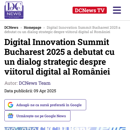
DCNews TV
DCNews
›
Homepage
›
Digital Innovation Summit Bucharest 2025 a
debutat cu un dialog strategic despre viitorul digital al României
Digital Innovation Summit
Bucharest 2025 a debutat cu
un dialog strategic despre
viitorul digital al României
Autor:
DCNews Team
Data publicării: 09 Apr 2025
Adaugă-ne ca sursă preferată în Google
Urmărește-ne pe Google News