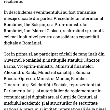
reziliente.
În deschiderea evenimentului au fost transmise
mesaje oficiale din partea Președintelui interimar al
României, Ilie Bolojan, și a Prim-ministrului
României, Ion-Marcel Ciolacu, reafirmând sprijinul la
cel mai înalt nivel pentru consolidarea capacității
digitale a României.
Tot în prima zi, au participat oficiali de rang înalt din
Guvernul României și instituțiile statului: Tánczos
Barna, Viceprim-ministru, Ministrul finanțelor,
Alexandru Rafila, Ministrul sănătății, Simona
Bucura-Oprescu, Ministrul Muncii, Familiei,
Tineretului și Solidarității Sociale, reprezentanți ai
Parlamentului și ai autorităților de reglementare în
comunicații și digitalizare, ai Curții de Conturi, ai
mediului academic și ai structurilor de securitate
națională, precum și invitați internaționali de la nivel