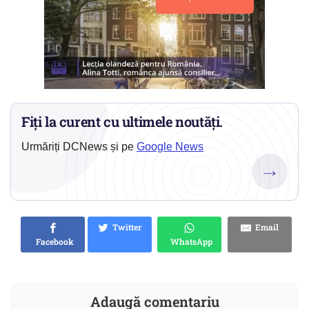
Fiți la curent cu ultimele noutăți.
Urmăriți DCNews și pe
Google News
→
Twitter
Email
Facebook
WhatsApp
Adaugă comentariu