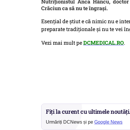
Nutriționistul Anca Hâncu, docto
Crăciun ca să nu te îngrași.
Esențial de știut e că nimic nu e int
preparate tradiționale și nu te vei î
Vezi mai mult pe
DCMEDICAL.RO
.
Fiți la curent cu ultimele noutăți
Urmăriți DCNews și pe
Google News