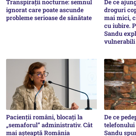
Transpirații nocturne: semnul
De ce ajun
ignorat care poate ascunde
droguri copi
probleme serioase de sănătate
mai mici, c
cu iubire.
Sandu expli
vulnerabili
Pacienții români, blocați la
De ce pedep
„semaforul” administrativ. Cât
telefonulu
mai așteaptă România
Sandu spun