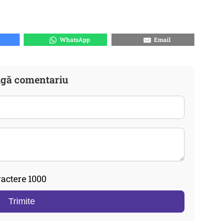
WhatsApp
Email
gă comentariu
actere 1000
Trimite