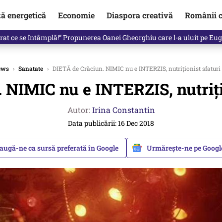
ză energetică
Economie
Diaspora creativă
Românii c
de premier. Cine ar putea conduce Guvernul din septembrie
ews
›
Sanatate
›
DIETĂ de Crăciun. NIMIC nu e INTERZIS, nutriționist sfaturi
 NIMIC nu e INTERZIS, nutrițio
Autor:
Irina Constantin
Data publicării: 16 Dec 2018
augă-ne ca sursă preferată în Google
Urmărește-ne pe Goog