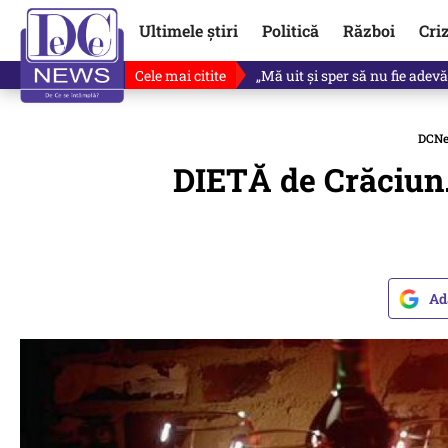
Ultimele știri
Politică
Război
Cri
Cele mai citite
Revine în scenă o propunere 
DCN
DIETĂ de Crăciun.
Ad