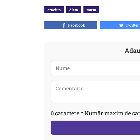
craciun
dieta
masa
Facebook
Twitter
Adau
0
caractere :: Număr maxim de car