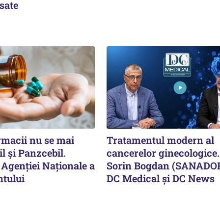
sate
rmacii nu se mai
Tratamentul modern al
l și Panzcebil.
cancerelor ginecologice.
 Agenției Naționale a
Sorin Bogdan (SANADOR
tului
DC Medical și DC News