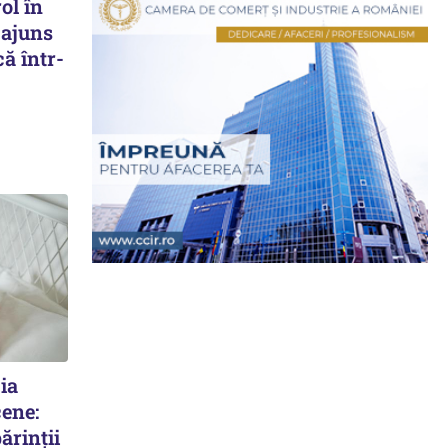
ol în
 ajuns
că într-
ia
cene:
ărinții