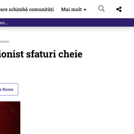
are schimbă comunități
Mai mult
▼
 cheie
nist sfaturi cheie
le News