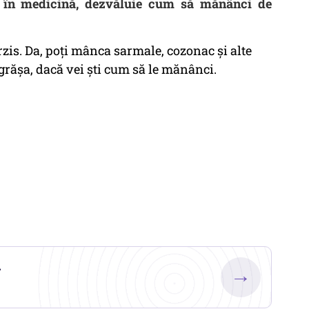
r în medicină, dezvăluie cum să mănânci de
erzis. Da, poți mânca sarmale, cozonac și alte
ngrășa, dacă vei ști cum să le mănânci.
.
→