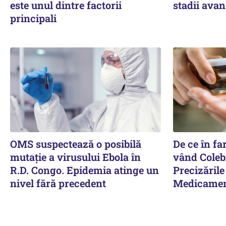
este unul dintre factorii
stadii avan
principali
OMS suspectează o posibilă
De ce în fa
mutație a virusului Ebola în
vând Colebi
R.D. Congo. Epidemia atinge un
Precizările
nivel fără precedent
Medicamen