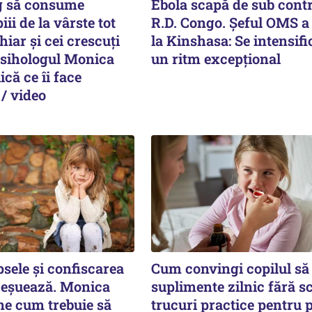
g să consume
Ebola scapă de sub contr
ii de la vârste tot
R.D. Congo. Șeful OMS a
hiar și cei crescuți
la Kinshasa: Se intensifi
 Psihologul Monica
un ritm excepţional
că ce îi face
 / video
sele și confiscarea
Cum convingi copilul să 
i eșuează. Monica
suplimente zilnic fără s
e cum trebuie să
trucuri practice pentru p