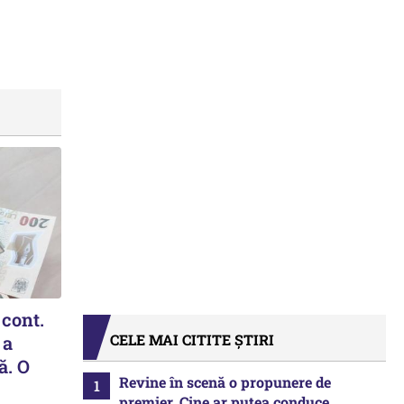
 cont.
CELE MAI CITITE ȘTIRI
 a
ă. O
Revine în scenă o propunere de
premier. Cine ar putea conduce