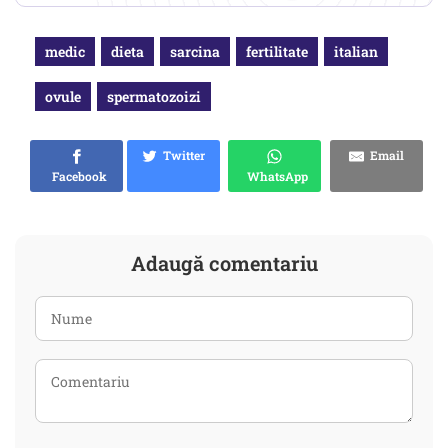
medic
dieta
sarcina
fertilitate
italian
ovule
spermatozoizi
Twitter
Email
Facebook
WhatsApp
Adaugă comentariu