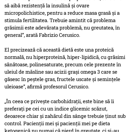
să aibă rezistenţă la insulină şi ovare
micropolichistice, pentru a reduce masa grasă şi a
stimula fertilitatea. Trebuie amintit că problema
grăsimii este adevărata problemă, nu greutatea, în
general”, arată Fabrizio Cerusico.
El precizează că această dietă este una proteică
normală, nu hiperproteină, hiper-lipidică, cu grăsimi
sănătoase, polinesaturate, precum cele prezente în
uleiul de măsline sau acizii graşi omega 3 care se
găsesc în peştele gras, fructele uscate şi seminţele
uleioase”, afirmă profesorul Cerusico.
„În ceea ce priveşte carbohidraţii, este bine să îi
preferaţi pe cei cu un indice glicemic scăzut,
deoarece chiar şi zahărul din sânge trebuie ţinut sub
control. Pacienţii mei şi pacienţii mei pe dieta
ketogenică nu numai că pierd în greutate, ci şi-au