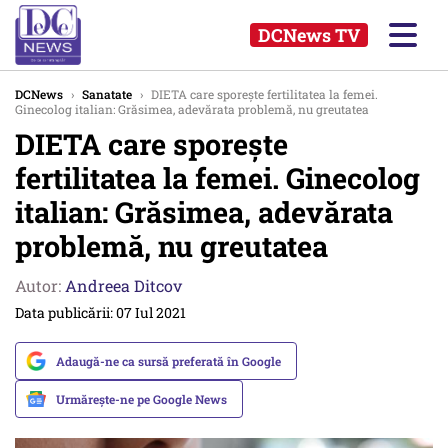
DCNews TV
DCNews
›
Sanatate
›
DIETA care sporește fertilitatea la femei.
Ginecolog italian: Grăsimea, adevărata problemă, nu greutatea
DIETA care sporește
fertilitatea la femei. Ginecolog
italian: Grăsimea, adevărata
problemă, nu greutatea
Autor:
Andreea Ditcov
Data publicării: 07 Iul 2021
Adaugă-ne ca sursă preferată în Google
Urmărește-ne pe Google News