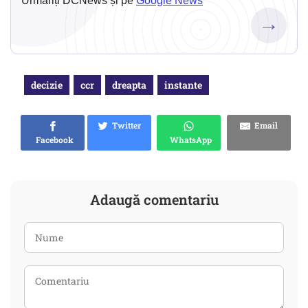
Urmăriți DCNews și pe
Google News
→
decizie
ccr
dreapta
instante
Twitter
Email
Facebook
WhatsApp
Adaugă comentariu