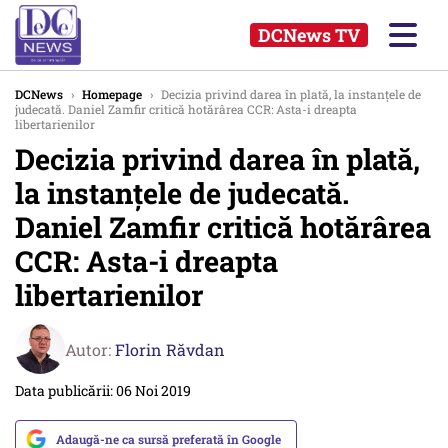
DCNews TV
DCNews
›
Homepage
›
Decizia privind darea în plată, la instanţele de
judecată. Daniel Zamfir critică hotărârea CCR: Asta-i dreapta
libertarienilor
Decizia privind darea în plată,
la instanţele de judecată.
Daniel Zamfir critică hotărârea
CCR: Asta-i dreapta
libertarienilor
Autor:
Florin Răvdan
Data publicării: 06 Noi 2019
Adaugă-ne ca sursă preferată în Google