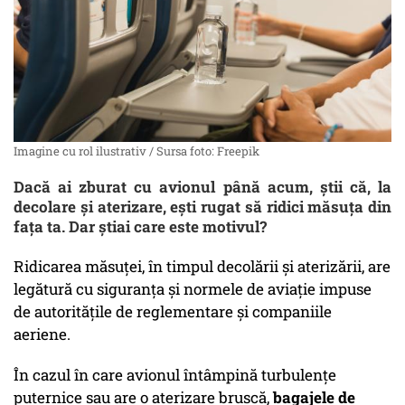
Imagine cu rol ilustrativ / Sursa foto: Freepik
Dacă ai zburat cu avionul până acum, știi că, la
decolare și aterizare, ești rugat să ridici măsuța din
fața ta. Dar știai care este motivul?
Ridicarea măsuței, în timpul decolării și aterizării, are
legătură cu siguranța și normele de aviație impuse
de autoritățile de reglementare și companiile
aeriene.
În cazul în care avionul întâmpină turbulențe
puternice sau are o aterizare bruscă,
bagajele de