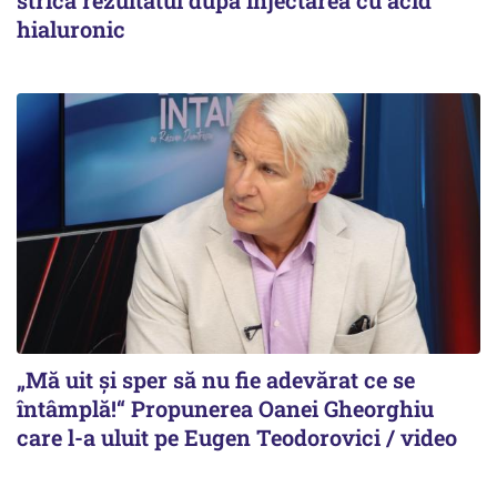
strica rezultatul după injectarea cu acid
hialuronic
„Mă uit și sper să nu fie adevărat ce se
întâmplă!“ Propunerea Oanei Gheorghiu
care l-a uluit pe Eugen Teodorovici / video