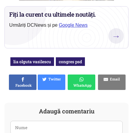
Fiți la curent cu ultimele noutăți.
Urmăriți DCNews și pe
Google News
→
lia olguta vasilescu
congres psd
Twitter
Email
Facebook
WhatsApp
Adaugă comentariu