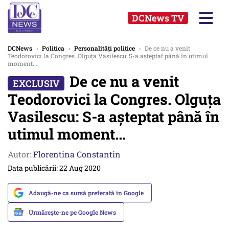
DCNews TV
DCNews
›
Politica
›
Personalități politice
›
De ce nu a venit
Teodorovici la Congres. Olguța Vasilescu: S-a aşteptat până în utimul
moment...
De ce nu a venit
Teodorovici la Congres. Olguța
Vasilescu: S-a aşteptat până în
utimul moment...
Autor:
Florentina Constantin
Data publicării: 22 Aug 2020
Adaugă-ne ca sursă preferată în Google
Urmărește-ne pe Google News