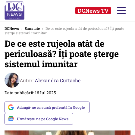
DCNews TV
DCNews
›
Sanatate
›
De ce este rujeola atât de periculoasă? Îți poate
șterge sistemul imunitar
De ce este rujeola atât de
periculoasă? Îți poate șterge
sistemul imunitar
Autor:
Alexandra Curtache
Data publicării: 16 Iul 2025
Adaugă-ne ca sursă preferată în Google
Urmărește-ne pe Google News