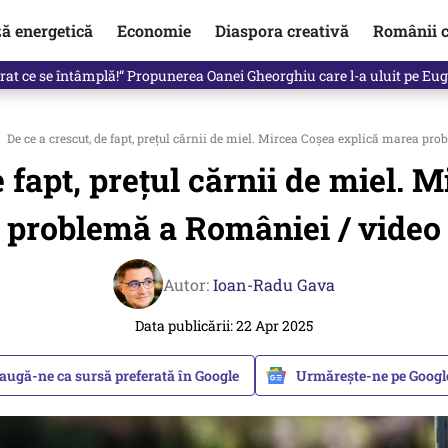
ză energetică
Economie
Diaspora creativă
Românii c
de premier. Cine ar putea conduce Guvernul din septembrie
De ce a crescut, de fapt, prețul cărnii de miel. Mircea Coșea explică marea pr
e fapt, prețul cărnii de miel.
problemă a României / video
Autor:
Ioan-Radu Gava
Data publicării: 22 Apr 2025
augă-ne ca sursă preferată în Google
Urmărește-ne pe Goog