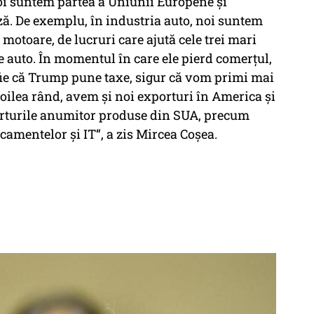
Noi suntem partea a Uniunii Europene și
. De exemplu, în industria auto, noi suntem
otoare, de lucruri care ajută cele trei mari
 auto. În momentul în care ele pierd comerțul,
, fie că Trump pune taxe, sigur că vom primi mai
doilea rând, avem și noi exporturi în America și
orturile anumitor produse din SUA, precum
amentelor și IT“, a zis Mircea Coșea.