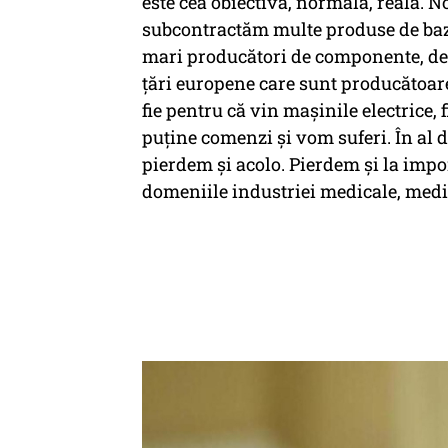
este cea obiectivă, normală, reală. 
subcontractăm multe produse de bază
mari producători de componente, de m
țări europene care sunt producătoare
fie pentru că vin mașinile electrice
puține comenzi și vom suferi. În al 
pierdem și acolo. Pierdem și la imp
domeniile industriei medicale, medic