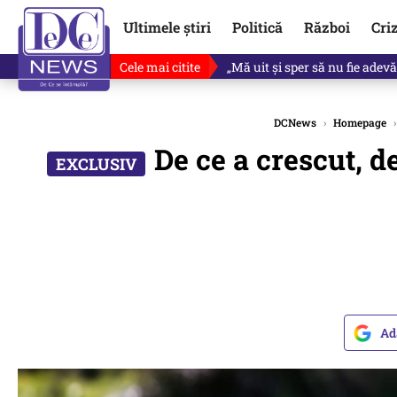
Ultimele știri
Politică
Război
Cri
Cele mai citite
Revine în scenă o propunere 
DCNews
›
Homepage
›
De ce a crescut, d
Ad