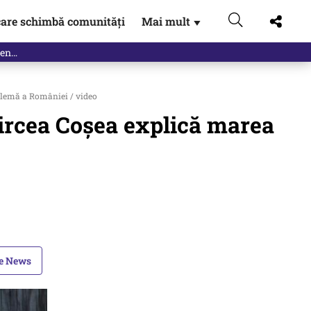
are schimbă comunități
Mai mult
▼
oblemă a României / video
 Mircea Coșea explică marea
le News