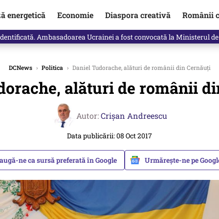
ză energetică
Economie
Diaspora creativă
Românii c
log Daniela Simulescu, previziunile pentru toate zodiile
DCNews
›
Politica
›
Daniel Tudorache, alături de românii din Cernăuți
dorache, alături de românii di
Autor:
Crişan Andreescu
Data publicării: 08 Oct 2017
augă-ne ca sursă preferată în Google
Urmărește-ne pe Goog