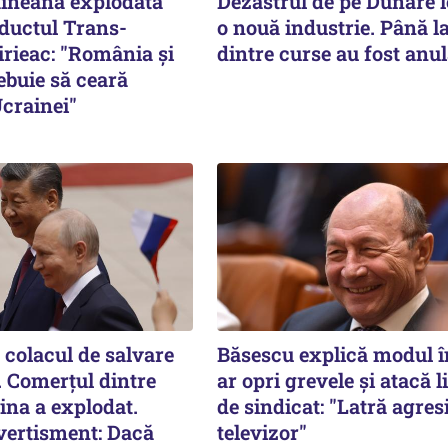
ineană explodată
Dezastrul de pe Dunăre 
ductul Trans-
o nouă industrie. Până l
irieac: "România și
dintre curse au fost anul
ebuie să ceară
Ucrainei"
 colacul de salvare
Băsescu explică modul î
n. Comerțul dintre
ar opri grevele și atacă l
ina a explodat.
de sindicat: "Latră agres
avertisment: Dacă
televizor"