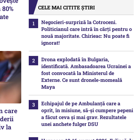
lovește
CELE MAI CITITE ȘTIRI
a 80%
ate
Negocieri-surpriză la Cotroceni.
Politicianul care intră în cărți pentru o
nouă majoritate. Chirieac: Nu poate fi
ignorat!
Drona explodată în Bulgaria,
identificată. Ambasadoarea Ucrainei a
fost convocată la Ministerul de
Externe. Ce sunt dronele-momeală
Maya
Echipajul de pe Ambulanță care a
n care
oprit, în misiune, să-și cumpere pepeni
a făcut ceva și mai grav. Rezultatele
iderii
unei anchete fulger DSU
iv la