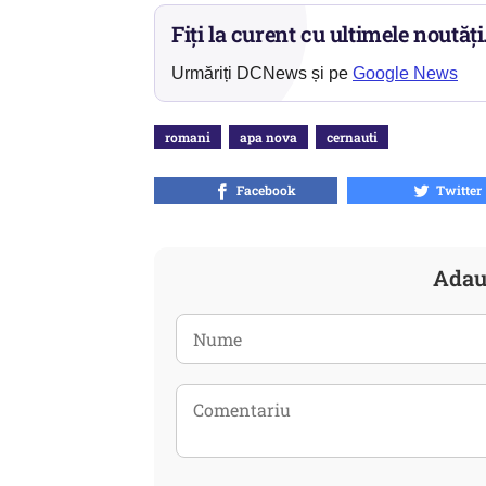
Fiți la curent cu ultimele noutăți
Urmăriți DCNews și pe
Google News
romani
apa nova
cernauti
Facebook
Twitter
Adau