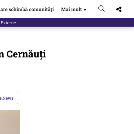
are schimbă comunități
Mai mult
▼
n Cernăuți
le News