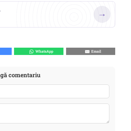
.
→
WhatsApp
Email
gă comentariu