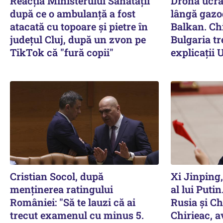
Reacția Ministerului Sănătății
Dronă ucra
după ce o ambulanță a fost
lângă gazo
atacată cu topoare și pietre în
Balkan. Ch
județul Cluj, după un zvon pe
Bulgaria tr
TikTok că "fură copii"
explicații 
Cristian Socol, după
Xi Jinping,
menținerea ratingului
al lui Puti
României: "Să te lauzi că ai
Rusia și Ch
trecut examenul cu minus 5.
Chirieac, 