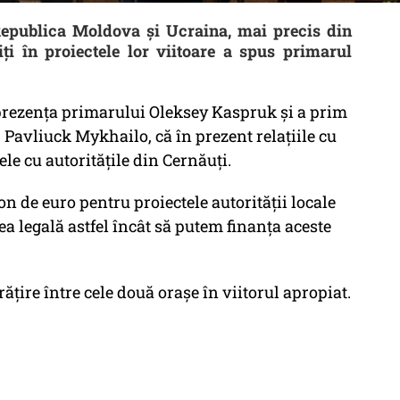
Republica Moldova și Ucraina, mai precis din
iți în proiectele lor viitoare a spus primarul
prezența primarului Oleksey Kaspruk și a prim
 Pavliuck Mykhailo, că în prezent relațiile cu
le cu autoritățile din Cernăuți.
on de euro pentru proiectele autorității locale
lea legală astfel încât să putem finanța aceste
ățire între cele două orașe în viitorul apropiat.