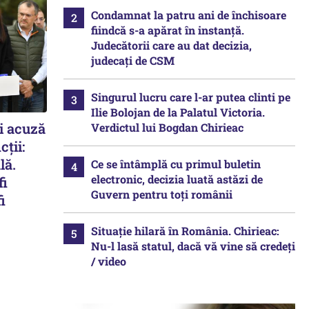
Condamnat la patru ani de închisoare
fiindcă s-a apărat în instanță.
Judecătorii care au dat decizia,
judecați de CSM
Singurul lucru care l-ar putea clinti pe
Ilie Bolojan de la Palatul Victoria.
și acuză
Verdictul lui Bogdan Chirieac
ții:
lă.
Ce se întâmplă cu primul buletin
electronic, decizia luată astăzi de
fi
Guvern pentru toți românii
i
Situație hilară în România. Chirieac:
Nu-l lasă statul, dacă vă vine să credeți
/ video