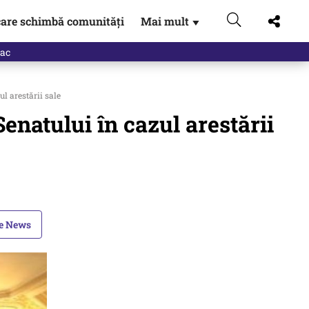
are schimbă comunități
Mai mult
▼
eac
l arestării sale
enatului în cazul arestării
le News