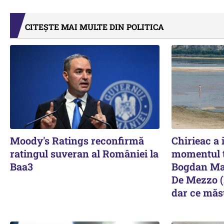
CITEȘTE MAI MULTE DIN POLITICA
Moody's Ratings reconfirmă
Chirieac a 
ratingul suveran al României la
momentul t
Baa3
Bogdan Mat
De Mezzo (
dar ce măsu