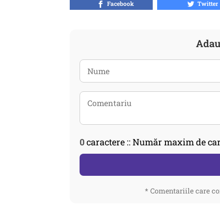
Facebook
Twitter
Adau
0
caractere :: Număr maxim de car
* Comentariile care co