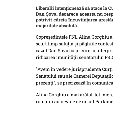
Liberalii intenționează să atace la C
Dan Șova, deoarece aceasta nu respe
potrivit căreia încuviințarea arestă
majoritate absolută.
Copreşedintele PNL Alina Gorghiu a a
scurt timp soluţia şi pâghiile contest
cazul Dan Şova cu privire la interp
ridicarea imunităţii senatorului PSD
”Avem în vedere jurisprudenţa Curţii
Senatului sau ale Camerei Deputaţil
prezenţi”, se precizează în comunica
Alina Gorghiu a mai arătat, tot miercu
românii au nevoie de un alt Parlame