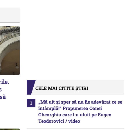
ile.
CELE MAI CITITE ȘTIRI
s
 să
„Mă uit și sper să nu fie adevărat ce se
întâmplă!“ Propunerea Oanei
Gheorghiu care l-a uluit pe Eugen
Teodorovici / video