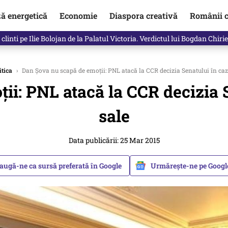
ză energetică
Economie
Diaspora creativă
Românii c
clinti pe Ilie Bolojan de la Palatul Victoria. Verdictul lui Bogdan Chiri
itica
›
Dan Șova nu scapă de emoții: PNL atacă la CCR decizia Senatului în cazu
i: PNL atacă la CCR decizia S
sale
Data publicării: 25 Mar 2015
augă-ne ca sursă preferată în Google
Urmărește-ne pe Goog