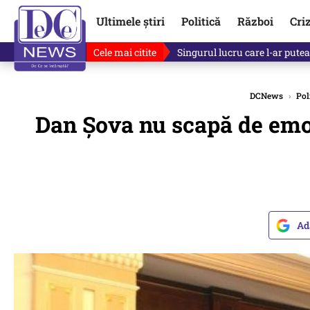
Ultimele știri
Politică
Război
Cri
Cele mai citite
Singurul lucru care l-ar putea 
DCNews
›
Pol
Dan Șova nu scapă de emoți
Ad