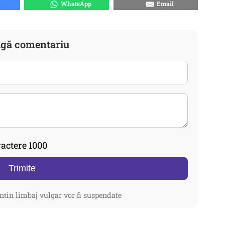
WhatsApp
Email
gă comentariu
actere 1000
Trimite
ntin limbaj vulgar vor fi suspendate