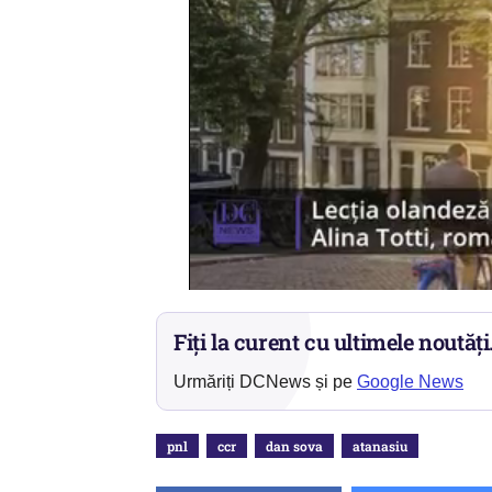
Fiți la curent cu ultimele noutăți
Urmăriți DCNews și pe
Google News
pnl
ccr
dan sova
atanasiu