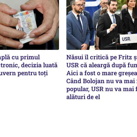
mplă cu primul
Năsui îl critică pe Fritz 
ctronic, decizia luată
USR că aleargă după func
uvern pentru toți
Aici a fost o mare greșea
Când Bolojan nu va mai 
popular, USR nu va mai f
alături de el