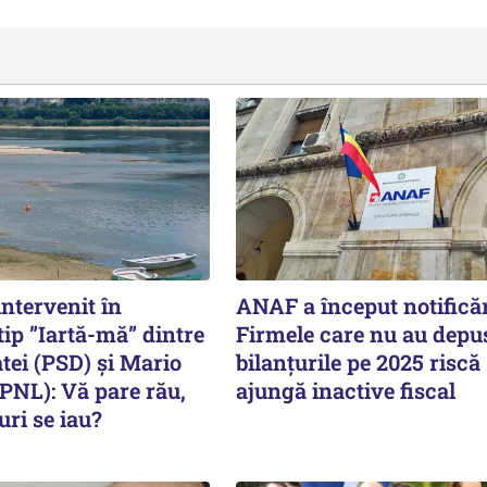
intervenit în
ANAF a început notificăr
ip ”Iartă-mă” dintre
Firmele care nu au depu
ei (PSD) și Mario
bilanțurile pe 2025 riscă
PNL): Vă pare rău,
ajungă inactive fiscal
ri se iau?