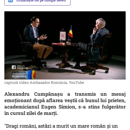
Urmărește-ne pe Google News
captură video Ambasador România, YouTube
Alexandru Cumpănaşu a transmis un mesaj
emoţionant după aflarea veştii că bunul lui prieten,
academicianul Eugen Simion, s-a stins fulgerător
în cursul zilei de marţi.
"Dragi români, astăzi a murit un mare român și un