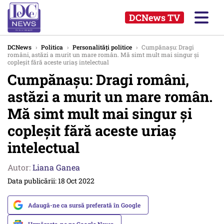
DCNews TV
DCNews
›
Politica
›
Personalități politice
›
Cumpănaşu: Dragi
români, astăzi a murit un mare român. Mă simt mult mai singur și
copleșit fără aceste uriaș intelectual
Cumpănaşu: Dragi români,
astăzi a murit un mare român.
Mă simt mult mai singur și
copleșit fără aceste uriaș
intelectual
Autor:
Liana Ganea
Data publicării: 18 Oct 2022
Adaugă-ne ca sursă preferată în Google