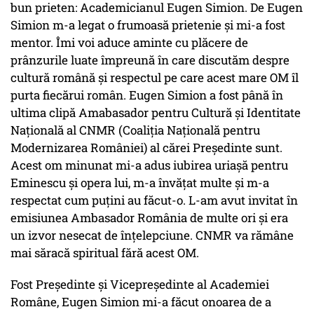
bun prieten: Academicianul Eugen Simion. De Eugen
Simion m-a legat o frumoasă prietenie și mi-a fost
mentor. Îmi voi aduce aminte cu plăcere de
prânzurile luate împreună în care discutăm despre
cultură română și respectul pe care acest mare OM îl
purta fiecărui român. Eugen Simion a fost până în
ultima clipă Amabasador pentru Cultură și Identitate
Națională al CNMR (Coaliția Națională pentru
Modernizarea României) al cărei Președinte sunt.
Acest om minunat mi-a adus iubirea uriașă pentru
Eminescu și opera lui, m-a învățat multe și m-a
respectat cum puțini au făcut-o. L-am avut invitat în
emisiunea Ambasador România de multe ori și era
un izvor nesecat de înțelepciune. CNMR va rămâne
mai săracă spiritual fără acest OM.
Fost Președinte și Vicepreședinte al Academiei
Române, Eugen Simion mi-a făcut onoarea de a