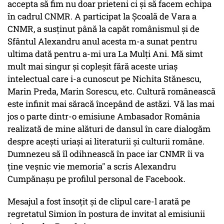
accepta să fim nu doar prieteni ci și să facem echipa
în cadrul CNMR. A participat la Școală de Vara a
CNMR, a susținut până la capăt românismul și de
Sfântul Alexandru anul acesta m-a sunat pentru
ultima dată pentru a-mi ura La Mulți Ani. Mă simt
mult mai singur și copleșit fără aceste uriaș
intelectual care i-a cunoscut pe Nichita Stănescu,
Marin Preda, Marin Sorescu, etc. Cultură românească
este infinit mai săracă începând de astăzi. Vă las mai
jos o parte dintr-o emisiune Ambasador România
realizată de mine alături de dansul în care dialogăm
despre acești uriași ai literaturii și culturii române.
Dumnezeu să îl odihnească în pace iar CNMR îi va
ține veșnic vie memoria" a scris Alexandru
Cumpănaşu pe profilul personal de Facebook.
Mesajul a fost însoţit şi de clipul care-l arată pe
regretatul Simion în postura de invitat al emisiunii