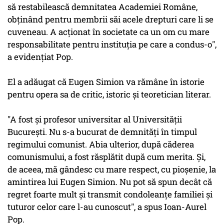
să restabilească demnitatea Academiei Române,
obţinând pentru membrii săi acele drepturi care li se
cuveneau. A acţionat în societate ca un om cu mare
responsabilitate pentru instituţia pe care a condus-o",
a evidenţiat Pop.
El a adăugat că Eugen Simion va rămâne în istorie
pentru opera sa de critic, istoric şi teoretician literar.
"A fost şi profesor universitar al Universităţii
Bucureşti. Nu s-a bucurat de demnităţi în timpul
regimului comunist. Abia ulterior, după căderea
comunismului, a fost răsplătit după cum merita. Şi,
de aceea, mă gândesc cu mare respect, cu pioşenie, la
amintirea lui Eugen Simion. Nu pot să spun decât că
regret foarte mult şi transmit condoleanţe familiei şi
tuturor celor care l-au cunoscut", a spus Ioan-Aurel
Pop.