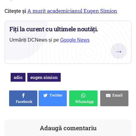
Citeşte şi
A murit academicianul Eugen Simion
Fiți la curent cu ultimele noutăți.
Urmăriți DCNews și pe
Google News
→
adio
eugen simion
Twitter
Email
Facebook
WhatsApp
Adaugă comentariu