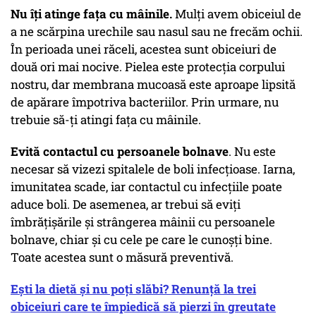
Nu îți atinge fața cu mâinile.
Mulți avem obiceiul de
a ne scărpina urechile sau nasul sau ne frecăm ochii.
În perioada unei răceli, acestea sunt obiceiuri de
două ori mai nocive. Pielea este protecția corpului
nostru, dar membrana mucoasă este aproape lipsită
de apărare împotriva bacteriilor. Prin urmare, nu
trebuie să-ți atingi fața cu mâinile.
Evită contactul cu persoanele bolnave
. Nu este
necesar să vizezi spitalele de boli infecțioase. Iarna,
imunitatea scade, iar contactul cu infecțiile poate
aduce boli. De asemenea, ar trebui să eviți
îmbrățișările și strângerea mâinii cu persoanele
bolnave, chiar și cu cele pe care le cunoșți bine.
Toate acestea sunt o măsură preventivă.
Ești la dietă și nu poți slăbi? Renunță la trei
obiceiuri care te împiedică să pierzi în greutate