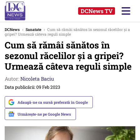
DCNews TV
DCNews
›
Sanatate
›
Cum să rămâi sănătos în sezonul răcelilor și a
gripei? Urmează câteva reguli simple
Cum să rămâi sănătos în
sezonul răcelilor și a gripei?
Urmează câteva reguli simple
Autor:
Nicoleta Baciu
Data publicării: 09 Feb 2023
Adaugă-ne ca sursă preferată în Google
Urmărește-ne pe Google News