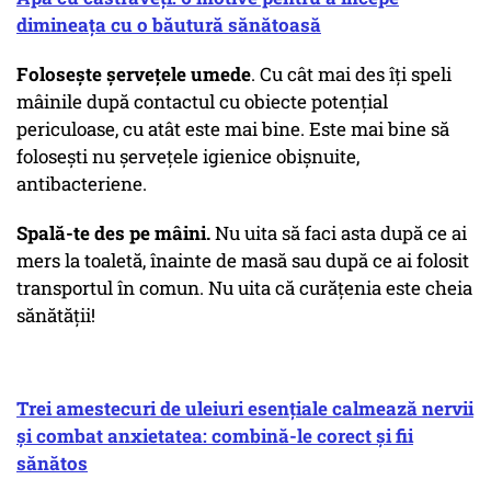
dimineața cu o băutură sănătoasă
Folosește șervețele umede
. Cu cât mai des îți speli
mâinile după contactul cu obiecte potențial
periculoase, cu atât este mai bine. Este mai bine să
folosești nu șervețele igienice obișnuite,
antibacteriene.
Spală-te des pe mâini.
Nu uita să faci asta după ce ai
mers la toaletă, înainte de masă sau după ce ai folosit
transportul în comun. Nu uita că curățenia este cheia
sănătății!
Trei amestecuri de uleiuri esențiale calmează nervii
și combat anxietatea: combină-le corect și fii
sănătos