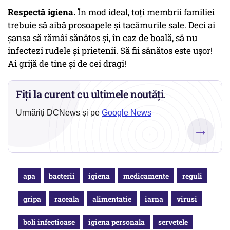
Respectă igiena.
În mod ideal, toți membrii familiei
trebuie să aibă prosoapele și tacâmurile sale. Deci ai
șansa să rămâi sănătos și, în caz de boală, să nu
infectezi rudele și prietenii. Să fii sănătos este ușor!
Ai grijă de tine și de cei dragi!
Fiți la curent cu ultimele noutăți.
Urmăriți DCNews și pe
Google News
→
apa
bacterii
igiena
medicamente
reguli
gripa
raceala
alimentatie
iarna
virusi
boli infectioase
igiena personala
servetele