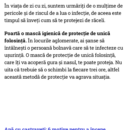
În viața de zi cu zi, suntem urmăriți de o mulțime de
pericole și de riscul de a lua o infecție, de aceea este
timpul să înveți cum să te protejezi de răceli.
Poartă o mască igienică de protecție de unică
folosință.
În locurile aglomerate, ai șanse să
întâlnești o persoană bolnavă care să te infecteze cu
ușurință. O mască de protecție de unică folosință,
care îți va acoperă gura și nasul, te poate proteja. Nu
uita că trebuie să o schimbi la fiecare trei ore, altfel
această metodă de protecție va agrava situația.
Apă cu castraveți: 6 motive pentru a începe