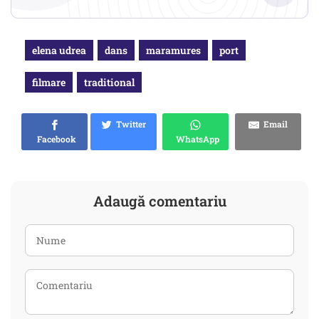
elena udrea
dans
maramures
port
filmare
traditional
Twitter
Email
Facebook
WhatsApp
Adaugă comentariu