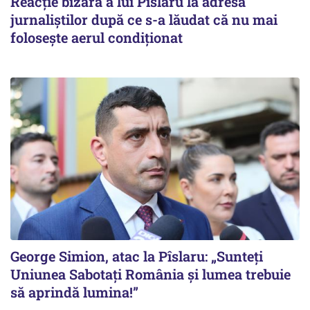
Reacție bizară a lui Pîslaru la adresa
jurnaliștilor după ce s-a lăudat că nu mai
folosește aerul condiționat
George Simion, atac la Pîslaru: „Sunteți
Uniunea Sabotați România și lumea trebuie
să aprindă lumina!”