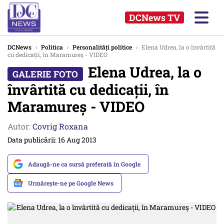
DCNews TV
DCNews
›
Politica
›
Personalități politice
›
Elena Udrea, la o învârtită
cu dedicații, în Maramureș - VIDEO
Elena Udrea, la o
învârtită cu dedicații, în
Maramureș - VIDEO
Autor:
Covrig Roxana
Data publicării: 16 Aug 2013
Adaugă-ne ca sursă preferată în Google
Urmărește-ne pe Google News