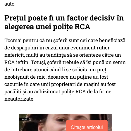
auto.
Preţul poate fi un factor decisiv în
alegerea unei poliţe RCA
Tocmai pentru că nu şoferii sunt cei care beneficiază
de despăgubiri în cazul unui eveniment rutier
nefericit, mulţi au tendinţa să se orienteze către un
RCA ieftin. Totuşi, şoferii trebuie să îşi pună un semn
de întrebare atunci când li se solicita un preţ
neobişnuit de mic, deoarece nu puţine au fost
cazurile în care unii proprietari de maşini au fost
păcăliţi şi au achizitonat poliţe RCA de la firme
neautorizate.
Citește articolul