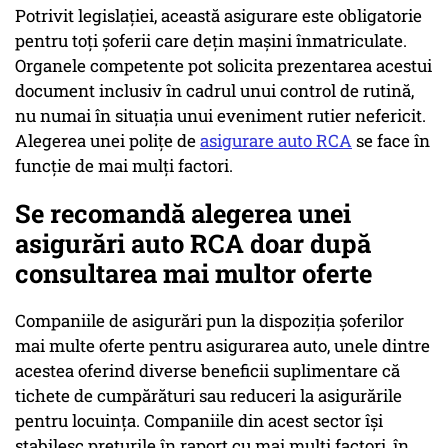
Potrivit legislaţiei, această asigurare este obligatorie
pentru toţi şoferii care deţin maşini înmatriculate.
Organele competente pot solicita prezentarea acestui
document inclusiv în cadrul unui control de rutină,
nu numai în situaţia unui eveniment rutier nefericit.
Alegerea unei poliţe de
asigurare auto RCA
se face în
funcţie de mai mulţi factori.
Se recomandă alegerea unei
asigurări auto RCA doar după
consultarea mai multor oferte
Companiile de asigurări pun la dispoziţia şoferilor
mai multe oferte pentru asigurarea auto, unele dintre
acestea oferind diverse beneficii suplimentare că
tichete de cumpărături sau reduceri la asigurările
pentru locuinţa. Companiile din acest sector îşi
stabilesc preţurile în raport cu mai mulţi factori, în