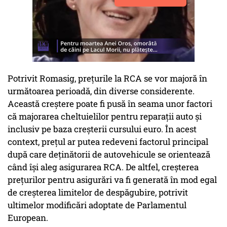
Potrivit Romasig, preţurile la RCA se vor majoră în
următoarea perioadă, din diverse considerente.
Această creştere poate fi pusă în seama unor factori
că majorarea cheltuielilor pentru reparaţii auto şi
inclusiv pe baza creşterii cursului euro. În acest
context, preţul ar putea redeveni factorul principal
după care deţinătorii de autovehicule se orientează
când îşi aleg asigurarea RCA. De altfel, creşterea
preţurilor pentru asigurări va fi generată în mod egal
de creşterea limitelor de despăgubire, potrivit
ultimelor modificări adoptate de Parlamentul
European.