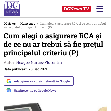
DCNews TV
DCNews
›
Homepage
›
Cum alegi o asigurare RCA şi de ce nu ar trebui
să fie preţul principalul criteriu (P)
Cum alegi o asigurare RCA şi
de ce nu ar trebui să fie preţul
principalul criteriu (P)
Autor:
Neagoe Narcis-Florentin
Data publicării: 20 Dec 2021
Adaugă-ne ca sursă preferată în Google
Urmărește-ne pe Google News