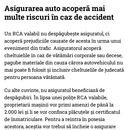
Asigurarea auto acoperă mai
multe riscuri în caz de accident
Un RCA valabil nu despăgubeşte asiguratul, ci
acoperă prejudiciile cauzate de acesta în urma unui
eveniment din trafic. Asiguratorul acoperă
cheltuielile în caz de vătămări corporale sau decese,
pagube materiale din cauza cărora autovehiculul nu
mai poate fi folosit şi inclusiv cheltuielile de judecată
pentru persoana vătămată.
Cu alte cuvinte, nu asiguratul beneficiază de
despăgubiri. În lipsa unei poliţe RCA valabile,
proprietarii maşinii vor primi amenzi de până la
2.000 lei şi li se vor confisca plăcuţele şi certificatul
de înmatriculare. Pentru a reintra în posesia
acestora, aceştia vor trebui să încheie o asigurare