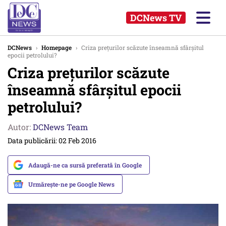
DCNews TV
DCNews
›
Homepage
›
Criza prețurilor scăzute înseamnă sfârșitul
epocii petrolului?
Criza prețurilor scăzute
înseamnă sfârșitul epocii
petrolului?
Autor:
DCNews Team
Data publicării: 02 Feb 2016
Adaugă-ne ca sursă preferată în Google
Urmărește-ne pe Google News