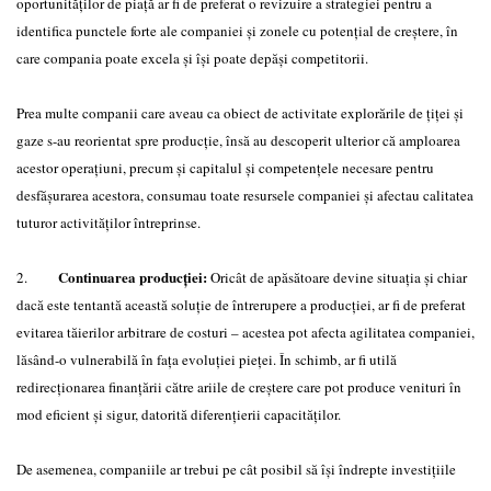
oportunităţilor de piaţă ar fi de preferat o revizuire a strategiei pentru a
identifica punctele forte ale companiei şi zonele cu potenţial de creştere, în
care compania poate excela şi îşi poate depăşi competitorii.
Prea multe companii care aveau ca obiect de activitate explorările de ţiţei şi
gaze s-au reorientat spre producţie, însă au descoperit ulterior că amploarea
acestor operaţiuni, precum şi capitalul şi competenţele necesare pentru
desfăşurarea acestora, consumau toate resursele companiei şi afectau calitatea
tuturor activităţilor întreprinse.
Continuarea producţiei:
2.
Oricât de apăsătoare devine situaţia şi chiar
dacă este tentantă această soluţie de întrerupere a producţiei, ar fi de preferat
evitarea tăierilor arbitrare de costuri – acestea pot afecta agilitatea companiei,
lăsând-o vulnerabilă în faţa evoluţiei pieţei. În schimb, ar fi utilă
redirecţionarea finanţării către ariile de creştere care pot produce venituri în
mod eficient şi sigur, datorită diferenţierii capacităţilor.
De asemenea, companiile ar trebui pe cât posibil să îşi îndrepte investiţiile