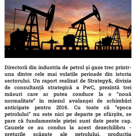
Directorii din industria de petrol şi gaze trec printr-
una dintre cele mai volatile perioade din istoria
sectorului. Un raport realizat de Strategy&, divizia
de consultanţă strategică a PwC, prezintă trei
măsuri care ar putea conduce la o “nouă
normalitate” în miezul avalanşei de schimbări
anticipate pentru 2016. Cu toate că “epoca
petrolului” nu este nici pe departe pe sfârşite, se
pare că fundamentele pieţei sunt date peste cap.
Cauzele ce au condus la acest dezechilibru -
preţurile scăzute ale petrolului, producţia