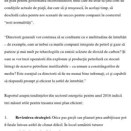
un plan pentru gestionarea incertitudinilor, unul care nu doar să ţină cont de
condiţiile actuale de piaţă, dar care să şi reuşească, în acelaşi timp, să
deschidă calea pentru noi scenarii de succes pentru companii în contextul
“noii normalităţi”.
“Directorii generali vor continua să se confrunte cu o multitudine de întrebări
– de exemplu, oare ar trebui ca marile companii integrate de petrol şi gaze să
parieze şi mai mult pe tehnologiile cu emisii scăzute de dioxid de carbon? Şi
oare se vor trezi operatorii din explorare şi producţie petrolieră cu stocuri
întregi de rezerve petroliere inutilizabile – ca urmare a constrângerilor de
mediu? Este esenţial ca directorii să fie nu numai bine informaţi, ci şi capabili
să răspundă prompt şi eficient la astfel de întrebări.”
Raportul asupra tendinţelor din sectorul energetic pentru anul 2016 indică
trei măsuri utile pentru trasarea unui plan eficient:
Revizuirea strategiei:
1.
Orice pas greşit sau planuri prea ambiţioase pot
fi fatale într-un astfel de climat dificil. În locul urmăririi tuturor