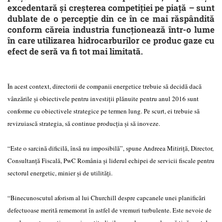
excedentară şi creşterea competiţiei pe piaţă – sunt
dublate de o percepţie din ce în ce mai răspândită
conform căreia industria funcţionează într-o lume
în care utilizarea hidrocarburilor ce produc gaze cu
efect de seră va fi tot mai limitată.
În acest context, directorii de companii energetice trebuie să decidă dacă
vânzările şi obiectivele pentru investiţii plănuite pentru anul 2016 sunt
conforme cu obiectivele strategice pe termen lung. Pe scurt, ei trebuie să
revizuiască strategia, să continue producţia şi să inoveze.
“Este o sarcină dificilă, însă nu imposibilă”, spune Andreea Mitiriţă, Director,
Consultanţă Fiscală, PwC România şi liderul echipei de servicii fiscale pentru
sectorul energetic, minier şi de utilităţi.
“Binecunoscutul aforism al lui Churchill despre capcanele unei planificări
defectuoase merită rememorat în astfel de vremuri turbulente. Este nevoie de