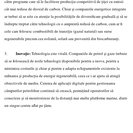
către programe care să le faciliteze producţia competitivă de ţiţei cu emisii
cât mai reduse de dioxid de carbon. Chiar şi companiile energetice integrate
ar trebui să se uite cu atenţie la posibilităţile de diversificare graduală şi să se
îndrepte treptat către tehnologii cu o amprentă redusă de carbon, cum ar fi
cele care folosesc combustibili de tranziţie (gazul natural) sau surse
regenerabile precum cea eoliană, solară sau provenită din biocarburanţi.
Inovaţie:
3.
Tehnologia este vitală. Companiile de petrol şi gaze trebuie
să se folosească de noile tehnologii disponibile pentru a inova, pentru a
minimiza costurile şi chiar şi pentru a adapta echipamentele existente la
rafinarea şi producţia de energie regenerabilă, ceea ce i-ar ajuta să atingă
obiectivele de mediu. Cererea de aplicaţii digitale pentru gestionarea
câmpurilor petrolifere continuă să crească, permiţând operatorilor să
conecteze şi să monitorizeze de la distanţă mai multe platforme marine, dintr-
un singur centru aflat pe ţărm.