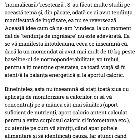
'normaliează/'resetează'. S-au făcut multe studii pe
această temă și, din păcate, odată ce ai avut tendința
manifestată de îngrășare, ea nu se reversează.
Această idee cum că ne-am 'vindeca' la un moment
dat de 'tendința de îngrășare' nu este adevărată. Ea
se vă manifesta întotdeauna, ceea ce înseamnă că,
dacă la un momendat ai avut mai mult de 10 kg peste
baseline-ul de normoponderabilitate, va trebui,
pentru a îți menține greutatea, ca toată viață să fii
atent/ă la balanța energetică și la aportul caloric.
Bineînțeles, asta nu înseamnă să stați toată ziua cu
aplicații de monitorizare a caloriilor, ci să vă
concentrați pe a mânca cât mai sănătos (aport
suficient de nutrienți, aport caloric antent calculat
pentru a evita surplusul caloric și înfometarea etc.),
cu atenție pe cum vă simțiți, când apar poftele
alimentare și să identificați cauza. Iar atunci când