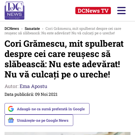
DCNews TV
DCNews
›
Sanatate
›
Cori Grămescu, mit spulberat despre cei care
reușesc să slăbească: Nu este adevărat! Nu vă culcați pe o ureche!
Cori Grămescu, mit spulberat
despre cei care reușesc să
slăbească: Nu este adevărat!
Nu vă culcați pe o ureche!
Autor:
Ema Apostu
Data publicării: 09 Noi 2021
Adaugă-ne ca sursă preferată în Google
Urmărește-ne pe Google News