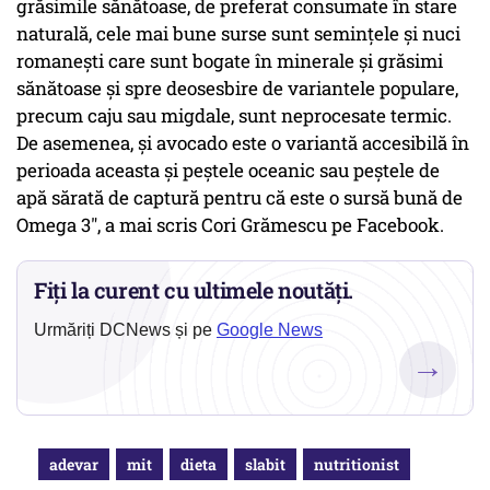
grăsimile sănătoase, de preferat consumate în stare
naturală, cele mai bune surse sunt semințele și nuci
romanești care sunt bogate în minerale și grăsimi
sănătoase și spre deosesbire de variantele populare,
precum caju sau migdale, sunt neprocesate termic.
De asemenea, și avocado este o variantă accesibilă în
perioada aceasta și peștele oceanic sau peștele de
apă sărată de captură pentru că este o sursă bună de
Omega 3", a mai scris Cori Grămescu pe Facebook.
Fiți la curent cu ultimele noutăți.
Urmăriți DCNews și pe
Google News
→
adevar
mit
dieta
slabit
nutritionist