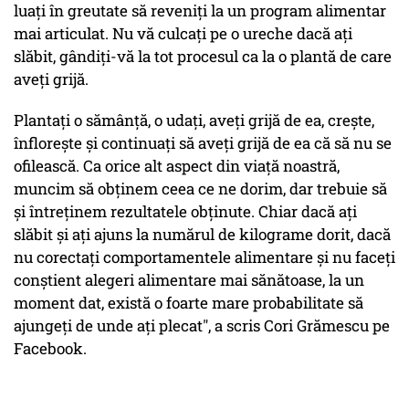
luați în greutate să reveniți la un program alimentar
mai articulat. Nu vă culcați pe o ureche dacă ați
slăbit, gândiți-vă la tot procesul ca la o plantă de care
aveți grijă.
Plantați o sămânță, o udați, aveți grijă de ea, crește,
înflorește și continuați să aveți grijă de ea că să nu se
ofilească. Ca orice alt aspect din viață noastră,
muncim să obținem ceea ce ne dorim, dar trebuie să
și întreținem rezultatele obținute. Chiar dacă ați
slăbit și ați ajuns la numărul de kilograme dorit, dacă
nu corectați comportamentele alimentare și nu faceți
conștient alegeri alimentare mai sănătoase, la un
moment dat, există o foarte mare probabilitate să
ajungeți de unde ați plecat", a scris Cori Grămescu pe
Facebook.