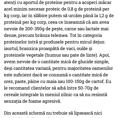
atenți cu aportul de proteine pentru a acoperi măcar
acel minim necesar proteic de 0,8 g de proteină per
kg corp, iar în slăbire putem să urcăm până la 1,2 g de
proteină per kg corp, ceea ce înseamnă că am avea
nevoie de 200-350g de pește, carne sau lactate mai
dense, precum brânza telemea. Tot în categoria
proteinelor intră și produsele pentru micul dejun:
iaurtul, branzica proaspătă de vaci, ouăle și
proteinele vegetale (humus sau pate de linte). Apoi,
avem nevoie de o cantitate mică de glucide simple,
deși cantitatea variază, pentru majoritatea oamenilor
este suficient dacă se consumă o cantitate mică de
orez, paste, pâine cu maia sau 100-150g de cartof. Eu
le recomand clientelor să aibă între 50-70g de
cereale integrale în meniul zilnic ca să nu resimtă
senzația de foame agresivă.
Din această schemă nu trebuie să lipsească nici