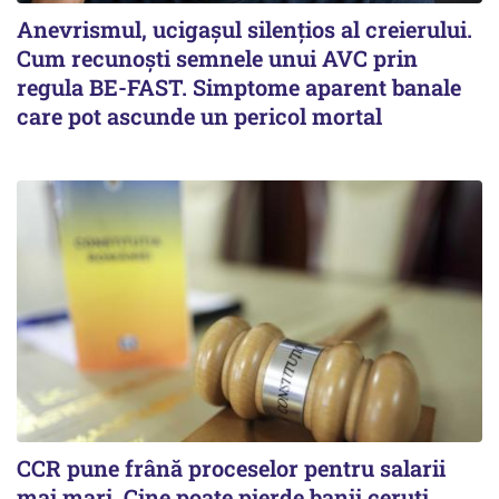
Anevrismul, ucigașul silențios al creierului.
Cum recunoști semnele unui AVC prin
regula BE-FAST. Simptome aparent banale
care pot ascunde un pericol mortal
CCR pune frână proceselor pentru salarii
mai mari. Cine poate pierde banii ceruți