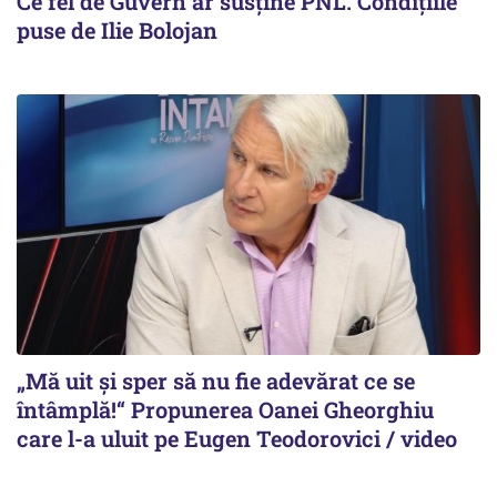
Ce fel de Guvern ar susține PNL. Condițiile
puse de Ilie Bolojan
„Mă uit și sper să nu fie adevărat ce se
întâmplă!“ Propunerea Oanei Gheorghiu
care l-a uluit pe Eugen Teodorovici / video