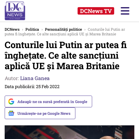
DCNews TV
DCNews
›
Politica
›
Personalități politice
›
Conturile lui Putin ar
putea fi îngheţate. Ce alte sancţiuni aplică UE şi Marea Britanie
Conturile lui Putin ar putea fi
îngheţate. Ce alte sancţiuni
aplică UE şi Marea Britanie
Autor:
Liana Ganea
Data publicării: 25 Feb 2022
Adaugă-ne ca sursă preferată în Google
Urmărește-ne pe Google News