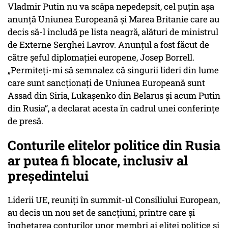
Vladmir Putin nu va scăpa nepedepsit, cel puţin aşa
anunţă Uniunea Europeană și Marea Britanie care au
decis să-l includă pe lista neagră, alături de ministrul
de Externe Serghei Lavrov. Anunțul a fost făcut de
către șeful diplomației europene, Josep Borrell.
„Permiteți-mi să semnalez că singurii lideri din lume
care sunt sancționați de Uniunea Europeană sunt
Assad din Siria, Lukașenko din Belarus și acum Putin
din Rusia”, a declarat acesta în cadrul unei conferințe
de presă.
Conturile elitelor politice din Rusia
ar putea fi blocate, inclusiv al
preşedintelui
Liderii UE, reuniți în summit-ul Consiliului European,
au decis un nou set de sancțiuni, printre care și
înghețarea conturilor unor membri ai elitei politice și