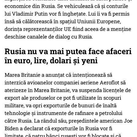
economice din Rusia. Se vehiculează că și conturile
lui Vladimir Putin vor fi înghețate. Lui îi va fi permis
însă să călătorească în spațiul Uniunii Europene,
dorința reprezentanților UE fiind aceea de a menține
deschise canalele de dialog cu Rusia.
Rusia nu va mai putea face afaceri
în euro, lire, dolari şi yeni
Marea Britanie a anunțat că intenționează să
interzică avioanelor companiei aeriene Aeroflot să
aterizeze în Marea Britanie, va suspenda licențele de
export ale produselor ce pot fi utilizate în scopuri
militare, va opri exporturile de bunuri de înaltă
tehnologie și instrumente de rafinare a petrolului
către Rusia. La rândul său, președintele american Joe
Biden a declarat că exporturile în Rusia vor fi
limitate, că patru bănci ruseşti vor fi blocate şi că