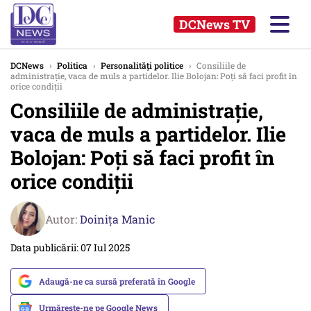
DCNews TV
DCNews
›
Politica
›
Personalități politice
›
Consiliile de
administraţie, vaca de muls a partidelor. Ilie Bolojan: Poţi să faci profit în
orice condiţii
Consiliile de administraţie,
vaca de muls a partidelor. Ilie
Bolojan: Poţi să faci profit în
orice condiţii
Autor:
Doinița Manic
Data publicării: 07 Iul 2025
Adaugă-ne ca sursă preferată în Google
Urmărește-ne pe Google News