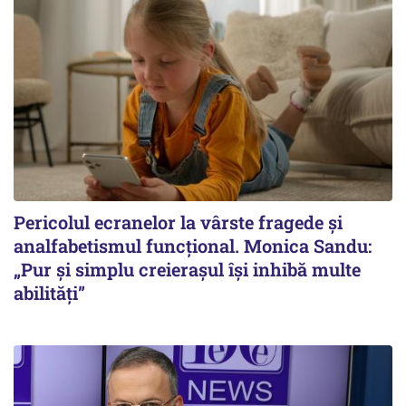
Pericolul ecranelor la vârste fragede și
analfabetismul funcțional. Monica Sandu:
„Pur și simplu creierașul își inhibă multe
abilități”