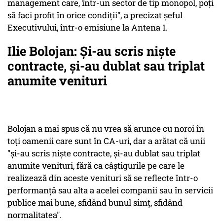
management care, într-un sector de tip monopol, poţi
să faci profit în orice condiţii", a precizat şeful
Executivului, într-o emisiune la Antena 1.
Ilie Bolojan: Și-au scris nişte
contracte, şi-au dublat sau triplat
anumite venituri
Bolojan a mai spus că nu vrea să arunce cu noroi în
toţi oamenii care sunt în CA-uri, dar a arătat că unii
"şi-au scris nişte contracte, şi-au dublat sau triplat
anumite venituri, fără ca câştigurile pe care le
realizează din aceste venituri să se reflecte într-o
performanţă sau alta a acelei companii sau în servicii
publice mai bune, sfidând bunul simţ, sfidând
normalitatea".