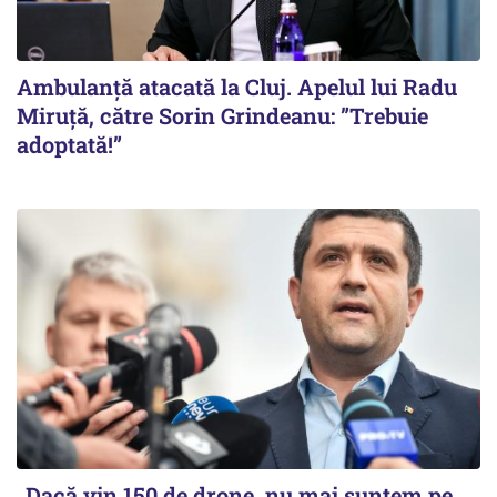
Ambulanță atacată la Cluj. Apelul lui Radu
Miruţă, către Sorin Grindeanu: ”Trebuie
adoptată!”
„Dacă vin 150 de drone, nu mai suntem pe