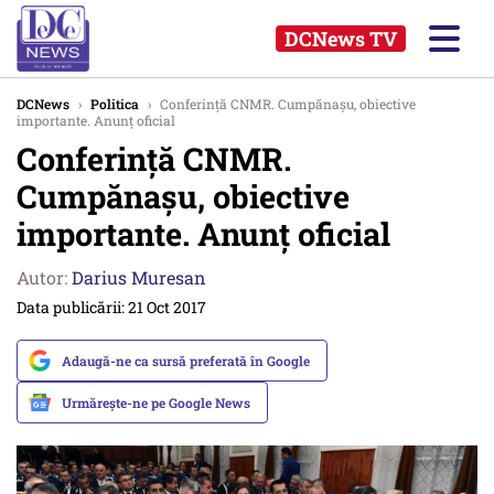
DCNews TV
DCNews
›
Politica
›
Conferință CNMR. Cumpănașu, obiective
importante. Anunț oficial
Conferință CNMR.
Cumpănașu, obiective
importante. Anunț oficial
Autor:
Darius Muresan
Data publicării: 21 Oct 2017
Adaugă-ne ca sursă preferată în Google
Urmărește-ne pe Google News