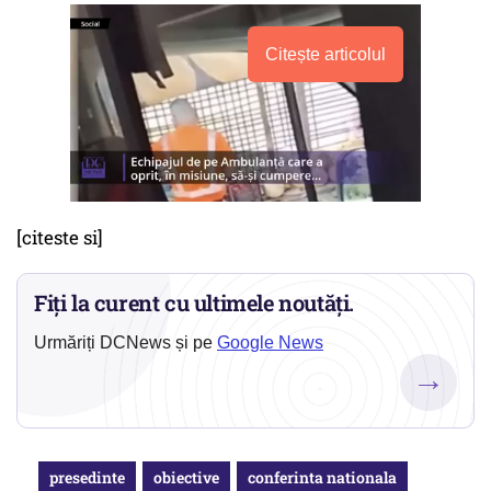
Citește articolul
[citeste si]
Fiți la curent cu ultimele noutăți.
Urmăriți DCNews și pe
Google News
→
presedinte
obiective
conferinta nationala