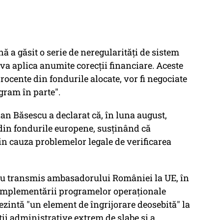
 a găsit o serie de neregularităţi de sistem
i va aplica anumite corecţii financiare. Aceste
procente din fondurile alocate, vor fi negociate
gram în parte".
ian Băsescu a declarat că, în luna august,
din fondurile europene, susţinând că
din cauza problemelor legale de verificarea
u transmis ambasadorului României la UE, în
 implementării programelor operaţionale
ezintă "un element de îngrijorare deosebită" la
ţii administrative extrem de slabe şi a