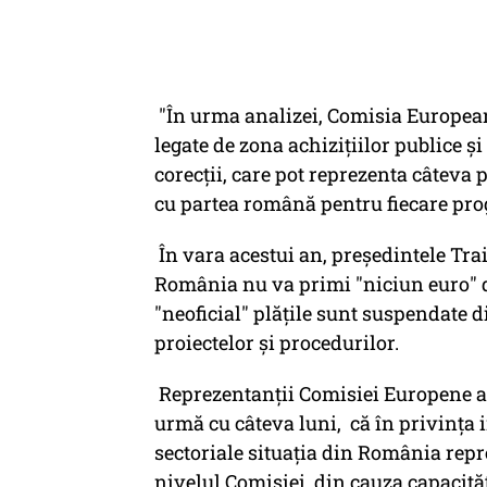
"În urma analizei, Comisia Europeană
legate de zona achiziţiilor publice ş
corecţii, care pot reprezenta câteva 
cu partea română pentru fiecare pro
În vara acestui an, preşedintele Tra
România nu va primi "niciun euro" 
"neoficial" plăţile sunt suspendate 
proiectelor şi procedurilor.
Reprezentanţii Comisiei Europene a
urmă cu câteva luni, că în privinţa
sectoriale situaţia din România repr
nivelul Comisiei, din cauza capacită