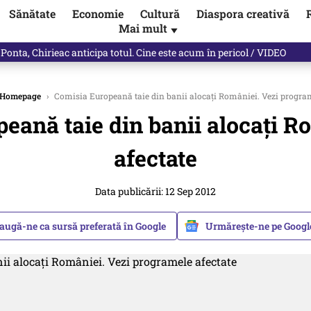
Sănătate
Economie
Cultură
Diaspora creativă
Mai mult
▼
 Ponta, Chirieac anticipa totul. Cine este acum în pericol / VIDEO
Homepage
›
Comisia Europeană taie din banii alocați României. Vezi program
eană taie din banii alocați R
afectate
Data publicării: 12 Sep 2012
augă-ne ca sursă preferată în Google
Urmărește-ne pe Goog