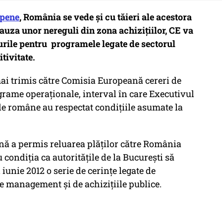
opene
, România se vede și cu tăieri ale acestora
Cauza unor nereguli din zona achizițiilor, CE va
urile pentru programele legate de sectorul
tivitate.
ai trimis către Comisia Europeană cereri de
rame operaţionale, interval în care Executivul
le române au respectat condiţiile asumate la
ă a permis reluarea plăţilor către România
condiţia ca autorităţile de la Bucureşti să
iunie 2012 o serie de cerinţe legate de
de management şi de achiziţiile publice.