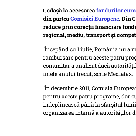
Codașă la accesarea
fondurilor eur
din partea
Comisiei Europene
. Din 
reduce prin corecții financiare fond
regional, mediu, transport şi competi
Începând cu 1 iulie, România nu a m
rambursare pentru aceste patru prog
comunitar a analizat dacă autorităţi
finele anului trecut, scrie Mediafax.
În decembrie 2011, Comisia European
pentru aceste patru programe, dar cu 
îndeplinească până la sfârşitul lunii 
organizarea internă a autorităţilor 