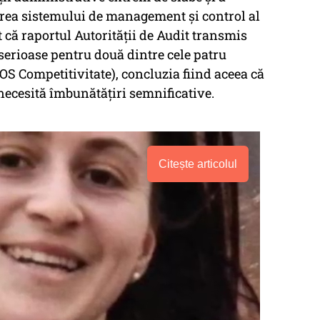
area sistemului de management şi control al
t că raportul Autorităţii de Audit transmis
serioase pentru două dintre cele patru
S Competitivitate), concluzia fiind aceea că
ecesită îmbunătăţiri semnificative.
Citește articolul