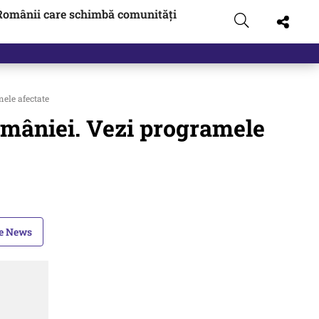
Românii care schimbă comunități
ele afectate
omâniei. Vezi programele
le News