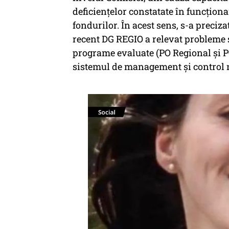
deficienţelor constatate în funcţion
fondurilor. În acest sens, s-a preciza
recent DG REGIO a relevat probleme 
programe evaluate (PO Regional şi PO
sistemul de management şi control n