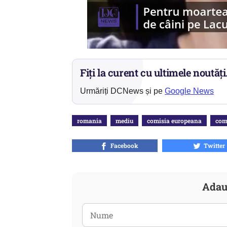
Fiți la curent cu ultimele noutăți
Urmăriți DCNews și pe
Google News
romania
mediu
comisia europeana
comp
Facebook
Twitter
Adau