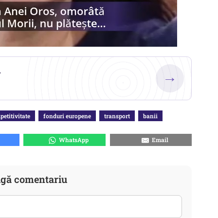
.
→
etitivitate
fonduri europene
transport
banii
WhatsApp
Email
gă comentariu