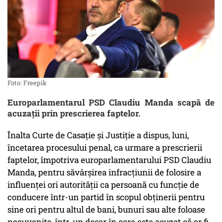
Foto: Freepik
Europarlamentarul PSD Claudiu Manda scapă de
acuzaţii prin prescrierea faptelor.
Înalta Curte de Casaţie şi Justiţie a dispus, luni,
încetarea procesului penal, ca urmare a prescrierii
faptelor, împotriva europarlamentarului PSD Claudiu
Manda, pentru săvârşirea infracţiunii de folosire a
influenţei ori autorităţii ca persoană cu funcţie de
conducere într-un partid în scopul obţinerii pentru
sine ori pentru altul de bani, bunuri sau alte foloase
necuvenite, într-un dosar în care este acuzat că ar fi