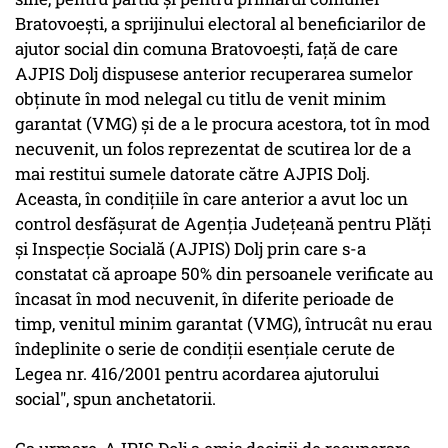
Bratovoeşti, a sprijinului electoral al beneficiarilor de
ajutor social din comuna Bratovoeşti, faţă de care
AJPIS Dolj dispusese anterior recuperarea sumelor
obţinute în mod nelegal cu titlu de venit minim
garantat (VMG) şi de a le procura acestora, tot în mod
necuvenit, un folos reprezentat de scutirea lor de a
mai restitui sumele datorate către AJPIS Dolj.
Aceasta, în condiţiile în care anterior a avut loc un
control desfăşurat de Agenţia Judeţeană pentru Plăţi
şi Inspecţie Socială (AJPIS) Dolj prin care s-a
constatat că aproape 50% din persoanele verificate au
încasat în mod necuvenit, în diferite perioade de
timp, venitul minim garantat (VMG), întrucât nu erau
îndeplinite o serie de condiţii esenţiale cerute de
Legea nr. 416/2001 pentru acordarea ajutorului
social", spun anchetatorii.