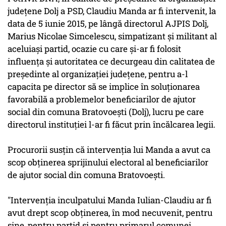
judeţene Dolj a PSD, Claudiu Manda ar fi intervenit, la
data de 5 iunie 2015, pe lângă directorul AJPIS Dolj,
Marius Nicolae Simcelescu, simpatizant şi militant al
aceluiaşi partid, ocazie cu care şi-ar fi folosit
influenţa şi autoritatea ce decurgeau din calitatea de
preşedinte al organizaţiei judeţene, pentru a-l
capacita pe director să se implice în soluţionarea
favorabilă a problemelor beneficiarilor de ajutor
social din comuna Bratovoeşti (Dolj), lucru pe care
directorul instituţiei l-ar fi făcut prin încălcarea legii.
Procurorii susţin că intervenţia lui Manda a avut ca
scop obţinerea sprijinului electoral al beneficiarilor
de ajutor social din comuna Bratovoeşti.
"Intervenţia inculpatului Manda Iulian-Claudiu ar fi
avut drept scop obţinerea, în mod necuvenit, pentru
sine, pentru partid şi pentru primarul comunei