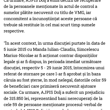
Ca urmare, AJPIS Dolj a emis decizii de recuperare
de la persoanele menţionate în actul de control a
sumelor plătite necuvenit cu titlu de VMG, iar
concomitent a încunoştiinţat aceste persoane că
trebuie să restituie în cel mai scurt timp sumele
respective.
"În acest context, în urma discuţiei purtate în data de
5 iunie 2015 cu Manda Iulian-Claudiu, Simcelescu
Marius-Nicolae ar fi acţionat contrar dispoziţiilor
legale şi ar fi dispus, în perioada imediat următoare
discuţiei, respectiv 5 - 29 iunie 2015, întocmirea unui
referat de stornare pe care l-ar fi aprobat şi în baza
căruia au fost şterse, în mod nelegal, datoriile celor 59
de beneficiari care primiseră necuvenit ajutoare
sociale. Ca urmare, AJPIS Dolj a suferit un prejudiciu
de 315.850 lei, reprezentând bani nerecuperaţi de la
cele 59 de persoane menţionate procesul-verbal de