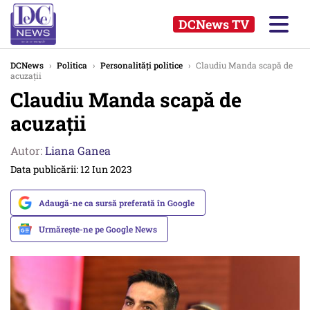
DCNews TV
DCNews
›
Politica
›
Personalități politice
›
Claudiu Manda scapă de
acuzaţii
Claudiu Manda scapă de
acuzaţii
Autor:
Liana Ganea
Data publicării: 12 Iun 2023
Adaugă-ne ca sursă preferată în Google
Urmărește-ne pe Google News