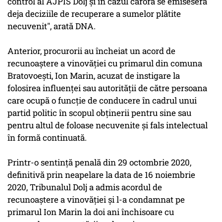
control al AJPIS Dolj şi în cazul cărora se emiseseră
deja deciziile de recuperare a sumelor plătite
necuvenit", arată DNA.
Anterior, procurorii au încheiat un acord de
recunoaştere a vinovăţiei cu primarul din comuna
Bratovoeşti, Ion Marin, acuzat de instigare la
folosirea influenţei sau autorităţii de către persoana
care ocupă o funcţie de conducere în cadrul unui
partid politic în scopul obţinerii pentru sine sau
pentru altul de foloase necuvenite şi fals intelectual
în formă continuată.
Printr-o sentinţă penală din 29 octombrie 2020,
definitivă prin neapelare la data de 16 noiembrie
2020, Tribunalul Dolj a admis acordul de
recunoaştere a vinovăţiei şi l-a condamnat pe
primarul Ion Marin la doi ani închisoare cu