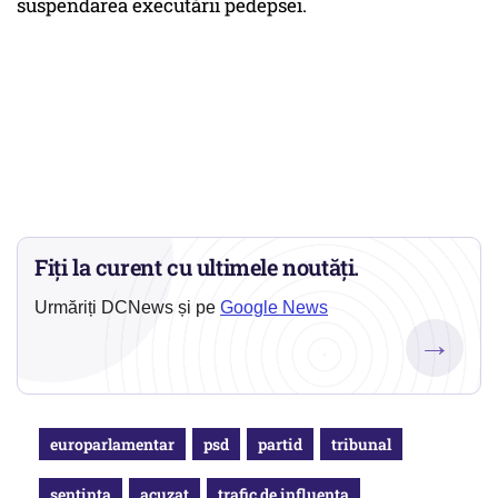
suspendarea executării pedepsei.
Fiți la curent cu ultimele noutăți.
Urmăriți DCNews și pe
Google News
→
europarlamentar
psd
partid
tribunal
sentinta
acuzat
trafic de influenta