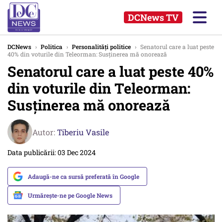
DCNews TV
DCNews
›
Politica
›
Personalități politice
›
Senatorul care a luat peste
40% din voturile din Teleorman: Susținerea mă onorează
Senatorul care a luat peste 40%
din voturile din Teleorman:
Susținerea mă onorează
Autor:
Tiberiu Vasile
Data publicării: 03 Dec 2024
Adaugă-ne ca sursă preferată în Google
Urmărește-ne pe Google News