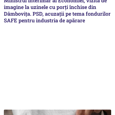
Ministrul interimar al Economiei, vizită de
imagine la uzinele cu porți închise din
Dâmbovița. PSD, acuzații pe tema fondurilor
SAFE pentru industria de apărare