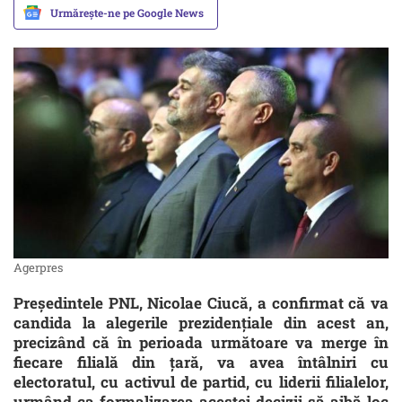
Urmărește-ne pe Google News
Agerpres
Preşedintele PNL, Nicolae Ciucă, a confirmat că va
candida la alegerile prezidenţiale din acest an,
precizând că în perioada următoare va merge în
fiecare filială din ţară, va avea întâlniri cu
electoratul, cu activul de partid, cu liderii filialelor,
urmând ca formalizarea acestei decizii să aibă loc