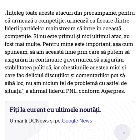
„Înţeleg toate aceste atacuri din precampanie, pentru
că urmează o competiţie, urmează ca fiecare dintre
liderii partidelor mainstream să intre în această
competiţie. Şi nu este primul şi nici ultimul atac, au
fost mai multe. Pentru mine este important, aşa cum
spuneam, să am această linie prin care să putem să
asigurăm în continuare guvernarea, să asigurăm
stabilitatea politică, iar chestiunile acestea mici şi
care fac deliciul discuţiilor şi comentariilor pot să
aibă loc, nu am niciun fel de problemă cu astfel de
situaţii”, a afirmat liderul PNL, conform Agerpres.
Fiți la curent cu ultimele noutăți.
Urmăriți DCNews și pe
Google News
→