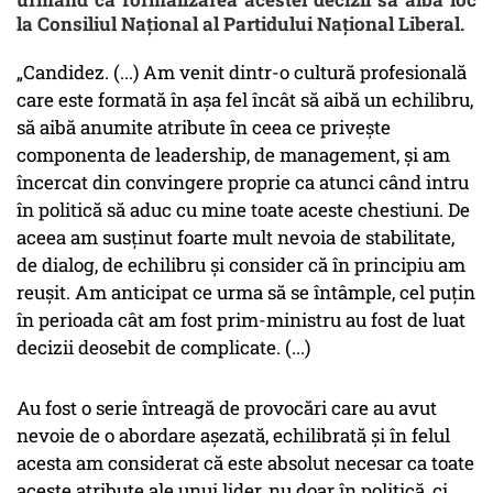
la Consiliul Naţional al Partidului Naţional Liberal.
„Candidez. (...) Am venit dintr-o cultură profesională
care este formată în aşa fel încât să aibă un echilibru,
să aibă anumite atribute în ceea ce priveşte
componenta de leadership, de management, şi am
încercat din convingere proprie ca atunci când intru
în politică să aduc cu mine toate aceste chestiuni. De
aceea am susţinut foarte mult nevoia de stabilitate,
de dialog, de echilibru şi consider că în principiu am
reuşit. Am anticipat ce urma să se întâmple, cel puţin
în perioada cât am fost prim-ministru au fost de luat
decizii deosebit de complicate. (...)
Au fost o serie întreagă de provocări care au avut
nevoie de o abordare aşezată, echilibrată şi în felul
acesta am considerat că este absolut necesar ca toate
aceste atribute ale unui lider, nu doar în politică, ci