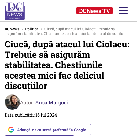
DCNews TV
DCNews
›
Politica
›
Ciucă, după atacul lui Ciolacu: Trebuie să
asigurăm stabilitatea. Chestiunile acestea mici fac deliciul discuţiilor
Ciucă, după atacul lui Ciolacu:
Trebuie să asigurăm
stabilitatea. Chestiunile
acestea mici fac deliciul
discuţiilor
Autor:
Anca Murgoci
Data publicării: 16 Iul 2024
Adaugă-ne ca sursă preferată în Google