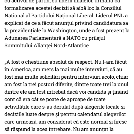
cu activul de partid, cu liderii filialelor, urmând ca
formalizarea acestei decizii să aibă loc la Consiliul
Naţional al Partidului Naţional Liberal. Liderul PNL a
explicat de ce a făcut anunţul privind candidatura sa
la prezidenţiale la Washington, unde a fost prezent la
Adunarea Parlamentară a NATO cu prilejul
Summitului Alianţei Nord-Atlantice.
„A fost o chestiune absolut de respect. Nu l-am făcut
în America, am mers la mai multe interviuri, că au
fost mai multe solicitări pentru interviuri acolo, chiar
am fost la trei posturi diferite, dintre toate trei la unul
dintre ele am fost întrebat dacă voi candida şi ţinând
cont că era cât se poate de aproape de toate
activităţile care s-au derulat după alegerile locale şi
deciziile luate despre şi pentru calendarul alegerilor
care urmează, am considerat că este normal şi firesc
să răspund la acea întrebare. Nu am anunţat la