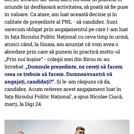
oriunde îşi desfăşoară activitatea, să poată să fie puse
în valoare. Ca atare, am luat această decizie şi în
calitate de preşedinte al PNL - să candidez. Sunt
oarecum obligat prin angajamentul pe care l-am luat
în faţa Biroului Politic Naţional cu ceva timp în urmă,
atunci când, la Sinaia, am anunţat că vom avea o
abordare prin care să punem în practică motto-ul
„Prin noi înşine” - colegii mei din Birou m-au
întrebat:
„Domnule preşedinte, ne cereţi să facem
ceea ce trebuie să facem. Dumneavoastră vă
angajaţi, candidaţi?”.
Şi le-am răspuns că da,
candidez. Acum reiterez acest angajament luat în
faţa Biroului Politic Naţional', a spus Nicolae Ciucă,
marţi, la Digi 24.