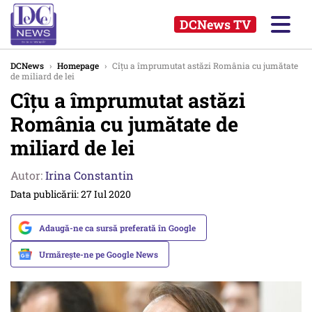
DCNews TV
DCNews
›
Homepage
›
Cîțu a împrumutat astăzi România cu jumătate
de miliard de lei
Cîțu a împrumutat astăzi
România cu jumătate de
miliard de lei
Autor:
Irina Constantin
Data publicării: 27 Iul 2020
Adaugă-ne ca sursă preferată în Google
Urmărește-ne pe Google News