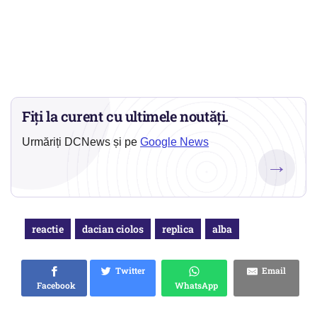
Fiți la curent cu ultimele noutăți.
Urmăriți DCNews și pe
Google News
→
reactie
dacian ciolos
replica
alba
Twitter
Email
Facebook
WhatsApp