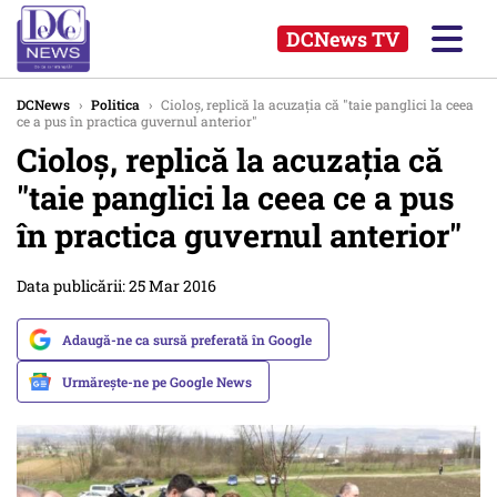
DCNews TV
DCNews
›
Politica
›
Cioloș, replică la acuzația că "taie panglici la ceea
ce a pus în practica guvernul anterior"
Cioloș, replică la acuzația că
"taie panglici la ceea ce a pus
în practica guvernul anterior"
Data publicării: 25 Mar 2016
Adaugă-ne ca sursă preferată în Google
Urmărește-ne pe Google News