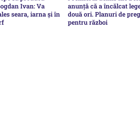
Bogdan Ivan: Va
anunță că a încălcat leg
les seara, iarna și în
două ori. Planuri de preg
rf
pentru război