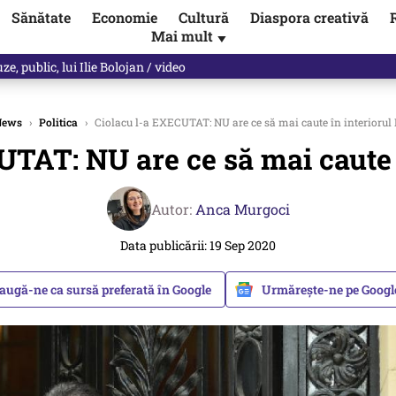
Sănătate
Economie
Cultură
Diaspora creativă
Mai mult
▼
, public, lui Ilie Bolojan / video
News
›
Politica
›
Ciolacu l-a EXECUTAT: NU are ce să mai caute în interiorul
UTAT: NU are ce să mai caute î
Autor:
Anca Murgoci
Data publicării: 19 Sep 2020
augă-ne ca sursă preferată în Google
Urmărește-ne pe Goog