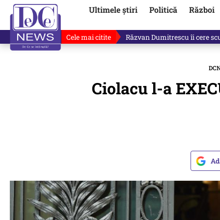
Ultimele știri
Politică
Război
Cele mai citite
Răzvan Dumitrescu îi cere scuze
DC
Ciolacu l-a EXEC
Ad