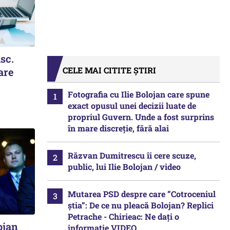
isc.
CELE MAI CITITE ȘTIRI
are
Fotografia cu Ilie Bolojan care spune
exact opusul unei decizii luate de
propriul Guvern. Unde a fost surprins
în mare discreție, fără alai
Răzvan Dumitrescu îi cere scuze,
public, lui Ilie Bolojan / video
Mutarea PSD despre care ”Cotroceniul
știa”: De ce nu pleacă Bolojan? Replici
Petrache - Chirieac: Ne dați o
ojan
informație VIDEO