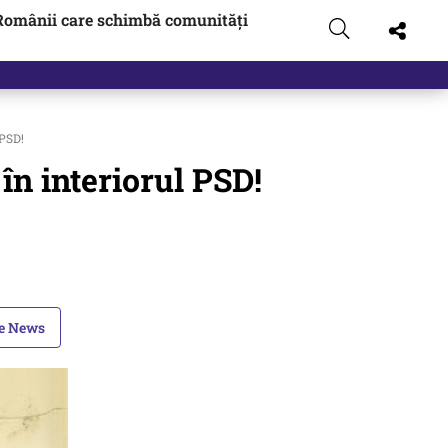
Românii care schimbă comunități
 PSD!
n interiorul PSD!
le News