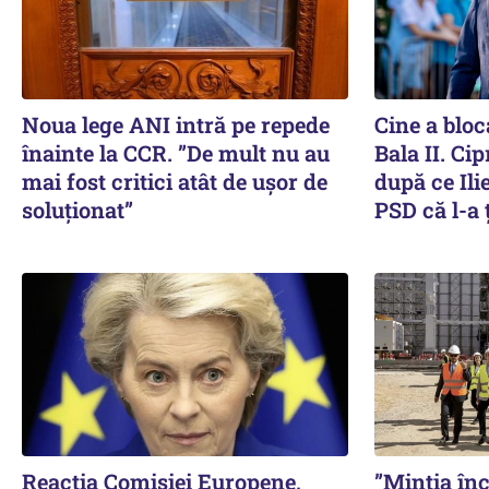
Noua lege ANI intră pe repede
Cine a bloca
înainte la CCR. ”De mult nu au
Bala II. Ci
mai fost critici atât de ușor de
după ce Ili
soluționat”
PSD că l-a 
Reacția Comisiei Europene,
”Mintia în