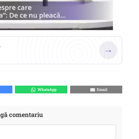
.
→
WhatsApp
Email
gă comentariu