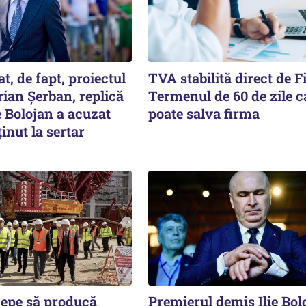
t, de fapt, proiectul
TVA stabilită direct de F
prian Șerban, replică
Termenul de 60 de zile c
e Bolojan a acuzat
poate salva firma
ținut la sertar
cepe să producă
Premierul demis Ilie Bol