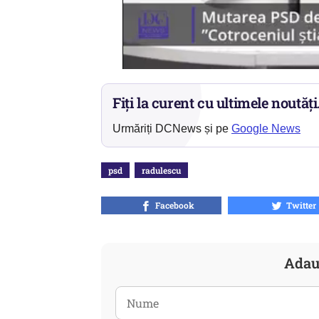
Fiți la curent cu ultimele noutăți
Urmăriți DCNews și pe
Google News
psd
radulescu
Facebook
Twitter
Adau