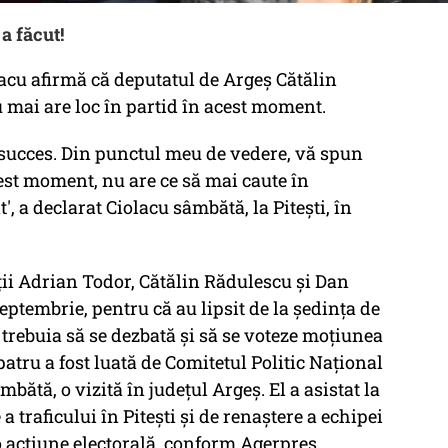
a făcut!
acu afirmă că deputatul de Argeş Cătălin
 mai are loc în partid în acest moment.
, succes. Din punctul meu de vedere, vă spun
est moment, nu are ce să mai caute în
, a declarat Ciolacu sâmbătă, la Piteşti, în
ii Adrian Todor, Cătălin Rădulescu şi Dan
septembrie, pentru că au lipsit de la şedinţa de
trebuia să se dezbată şi să se voteze moţiunea
patru a fost luată de Comitetul Politic Naţional
bătă, o vizită în judeţul Argeş. El a asistat la
a traficului în Piteşti şi de renaştere a echipei
o acţiune electorală, conform Agerpres.