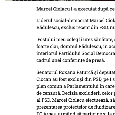
Marcel Ciolacu l-a executat după ce 
Liderul social-democrat Marcel Ciol
Rădulescu, exclus recent din PSD, nu
'Fostului meu coleg îi urez sănătate
foarte clar, domnul Rădulescu, în ac
interiorul Partidului Social Democrat'
cadrul unei conferinţe de presă.
Senatorul Roxana Paţurcă şi deputaţ
Ciocan au fost excluşi din PSD, pe 1 
plen comun a Parlamentului în care 
de cenzură. Decizia excluderii celor 
al PSD. Marcel Ciolacu efectuează, sâm
prezentarea proiectelor de fluidizare 
FC Argeş, urmând să participe şi la 