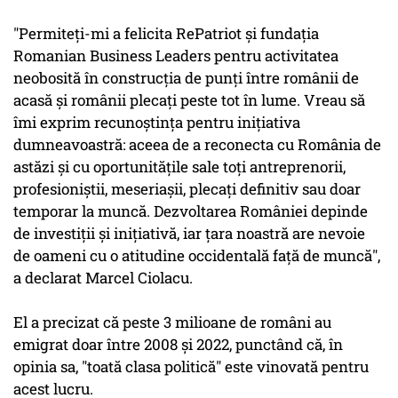
"Permiteţi-mi a felicita RePatriot şi fundaţia
Romanian Business Leaders pentru activitatea
neobosită în construcţia de punţi între românii de
acasă şi românii plecaţi peste tot în lume. Vreau să
îmi exprim recunoştinţa pentru iniţiativa
dumneavoastră: aceea de a reconecta cu România de
astăzi şi cu oportunităţile sale toţi antreprenorii,
profesioniştii, meseriaşii, plecaţi definitiv sau doar
temporar la muncă. Dezvoltarea României depinde
de investiţii şi iniţiativă, iar ţara noastră are nevoie
de oameni cu o atitudine occidentală faţă de muncă",
a declarat Marcel Ciolacu.
El a precizat că peste 3 milioane de români au
emigrat doar între 2008 şi 2022, punctând că, în
opinia sa, "toată clasa politică" este vinovată pentru
acest lucru.