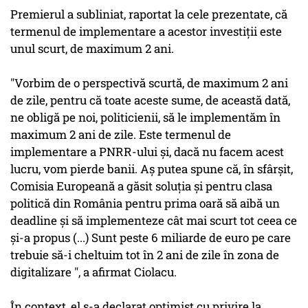
Premierul a subliniat, raportat la cele prezentate, că
termenul de implementare a acestor investiţii este
unul scurt, de maximum 2 ani.
"Vorbim de o perspectivă scurtă, de maximum 2 ani
de zile, pentru că toate aceste sume, de această dată,
ne obligă pe noi, politicienii, să le implementăm în
maximum 2 ani de zile. Este termenul de
implementare a PNRR-ului şi, dacă nu facem acest
lucru, vom pierde banii. Aş putea spune că, în sfârşit,
Comisia Europeană a găsit soluţia şi pentru clasa
politică din România pentru prima oară să aibă un
deadline şi să implementeze cât mai scurt tot ceea ce
şi-a propus (...) Sunt peste 6 miliarde de euro pe care
trebuie să-i cheltuim tot în 2 ani de zile în zona de
digitalizare ", a afirmat Ciolacu.
În context, el s-a declarat optimist cu privire la