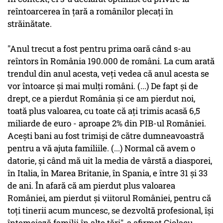
reîntoarcerea în ţară a românilor plecaţi în
străinătate.
"Anul trecut a fost pentru prima oară când s-au
reîntors în România 190.000 de români. La cum arată
trendul din anul acesta, veţi vedea că anul acesta se
vor întoarce şi mai mulţi români. (...) De fapt şi de
drept, ce a pierdut România şi ce am pierdut noi,
toată plus valoarea, cu toate că aţi trimis acasă 6,5
miliarde de euro - aproape 2% din PIB-ul României.
Aceşti bani au fost trimişi de către dumneavoastră
pentru a vă ajuta familiile. (...) Normal că avem o
datorie, şi când mă uit la media de vârstă a diasporei,
în Italia, în Marea Britanie, în Spania, e între 31 şi 33
de ani. În afară că am pierdut plus valoarea
României, am pierdut şi viitorul României, pentru că
toţi tinerii acum muncesc, se dezvoltă profesional, îşi
întemeiază familii în alte ţări", a afirmat Ciolacu.