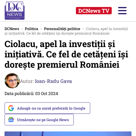
DCNews TV
DCNews
›
Politica
›
Personalități politice
›
Ciolacu, apel la investiții
și inițiativă. Ce fel de cetățeni își dorește premierul României
Ciolacu, apel la investiții și
inițiativă. Ce fel de cetățeni își
dorește premierul României
Autor:
Ioan-Radu Gava
Data publicării: 03 Oct 2024
Adaugă-ne ca sursă preferată în Google
Urmărește-ne pe Google News