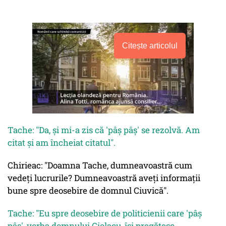
Citește articolul
Tache: "Da, și mi-a zis că 'pâș pâș' se rezolvă. Am
citat și am încheiat citatul".
Chirieac: "Doamna Tache, dumneavoastră cum
vedeți lucrurile? Dumneavoastră aveți informații
bune spre deosebire de domnul Ciuvică".
Tache: "Eu spre deosebire de politicienii care 'pâș
pâș', vorba domnului Ciolacu, își pregătesc