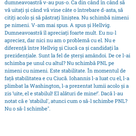
dumneavoastră v-au pus-o. Ca din când în când să
vă uitați și când vă vine câte o întrebare d-asta, să
citiți acolo și să păstrați liniștea. Nu schimbă nimeni
pe nimeni. V-am mai spus. A spus și Hellvig.
Dumneavoastră îl apreciați foarte mult. Eu nu-l
apreciez, dar nici nu am o problemă cu el. Nu e
diferență între Hellvig și Ciucă ca și candidați la
prezidențiale. Sunt la fel de șterși amândoi. De ce l-ai
schimba pe unul cu altul? Nu schimbă PNL pe
nimeni cu nimeni. Este stabilitate. În momentul de
față stabilitatea e cu Ciucă. Iohannis l-a luat cu el, l-a
plimbat la Washington, l-a prezentat lumii acolo și a
zis ‘uite, el e stabilul! El alături de mine!’. Dacă l-au
notat că e 'stabilul', atunci cum o să-l schimbe PNL?
Nu o să-l schimbe".