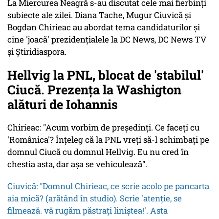
La
Miercurea Neagră
s-au discutat cele mai fierbinți
subiecte ale zilei. Diana Tache, Mugur Ciuvică și
Bogdan Chirieac au abordat tema candidaturilor și
cine 'joacă' prezidențialele la DC News, DC News TV
și Știridiaspora.
Hellvig la PNL, blocat de 'stabilul'
Ciucă. Prezența la Washigton
alături de Iohannis
Chirieac: "Acum vorbim de președinți. Ce faceți cu
'Românica'? Înțeleg că la PNL vreți să-l schimbați pe
domnul Ciucă cu domnul Hellvig. Eu nu cred în
chestia asta, dar așa se vehiculează".
Ciuvică: "Domnul Chirieac, ce scrie acolo pe pancarta
aia mică? (arătând în studio). Scrie 'atenție, se
filmează. vă rugăm păstrați liniștea!'. Asta