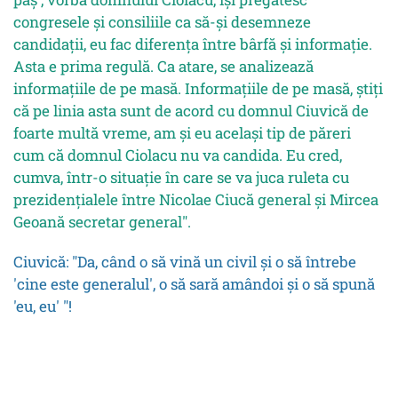
congresele și consiliile ca să-și desemneze
candidații, eu fac diferența între bârfă și informație.
Asta e prima regulă. Ca atare, se analizează
informațiile de pe masă. Informațiile de pe masă, știți
că pe linia asta sunt de acord cu domnul Ciuvică de
foarte multă vreme, am și eu același tip de păreri
cum că domnul Ciolacu nu va candida. Eu cred,
cumva, într-o situație în care se va juca ruleta cu
prezidențialele între Nicolae Ciucă general și Mircea
Geoană secretar general".
Ciuvică: "Da, când o să vină un civil și o să întrebe
'cine este generalul', o să sară amândoi și o să spună
'eu, eu' "!