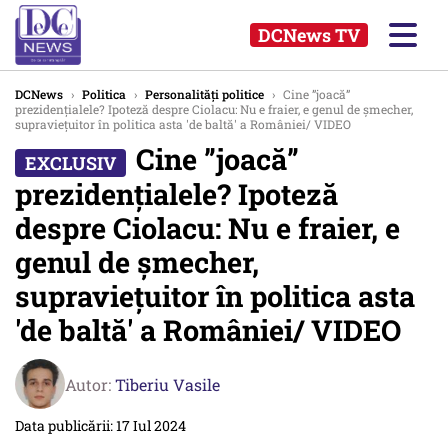
DCNews TV
DCNews
›
Politica
›
Personalități politice
›
Cine ”joacă”
prezidențialele? Ipoteză despre Ciolacu: Nu e fraier, e genul de șmecher,
supraviețuitor în politica asta 'de baltă' a României/ VIDEO
Cine ”joacă”
prezidențialele? Ipoteză
despre Ciolacu: Nu e fraier, e
genul de șmecher,
supraviețuitor în politica asta
'de baltă' a României/ VIDEO
Autor:
Tiberiu Vasile
Data publicării: 17 Iul 2024