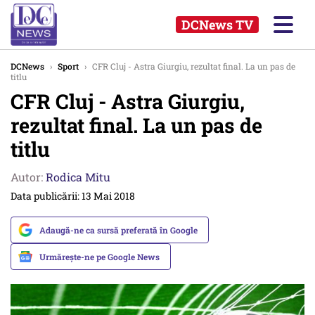
DCNews TV
DCNews
›
Sport
›
CFR Cluj - Astra Giurgiu, rezultat final. La un pas de
titlu
CFR Cluj - Astra Giurgiu,
rezultat final. La un pas de
titlu
Autor:
Rodica Mitu
Data publicării: 13 Mai 2018
Adaugă-ne ca sursă preferată în Google
Urmărește-ne pe Google News