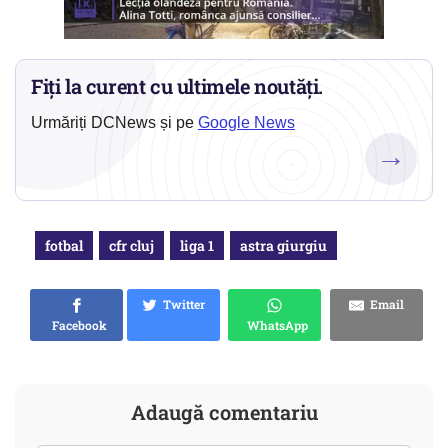
Fiți la curent cu ultimele noutăți.
Urmăriți DCNews și pe
Google News
→
fotbal
cfr cluj
liga 1
astra giurgiu
Twitter
Email
Facebook
WhatsApp
Adaugă comentariu