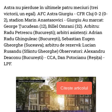
Astra nu pierduse în ultimele patru meciuri (trei
victorii, un egal). AFC Astra Giurgiu - CFR Cluj 0-2 (0-
2), stadion Marin Anastasovici - Giurgiu Au marcat:
George Ţucudean (12), Billel Omrani (32). Arbitru:
Radu Petrescu (Bucureşti); arbitri asistenţi: Adrian
Radu Ghinguleac (Bucureşti), Sebastian Eugen
Gheorghe (Suceava); arbitru de rezervă: Lucian
Rusandu (Sfântu Gheorghe) Observatori: Alexandru
Deaconu (Bucureşti) - CCA, Dan Potocianu (Reşiţa) -
LPF.
Citește articolul