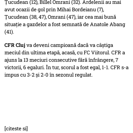
Ţucudean (12), Billel Omrani (32). Ardelenii au mai
avut ocazii de gol prin Mihai Bordeianu (7),
Ţucudean (38, 47), Omrani (47), iar cea mai bună
situaţie a gazdelor a fost semnată de Anatole Abang
(41).
CFR Cluj
va deveni campioană dacă va câştiga
meciul din ultima etapă, acasă, cu FC Viitorul. CFR a
ajuns la 13 meciuri consecutive fără înfrângere, 7
victorii, 6 egaluri. În tur, scorul a fost egal, 1-1. CFR s-a
impus cu 3-2 şi 2-0 în sezonul regulat.
[citeste si]