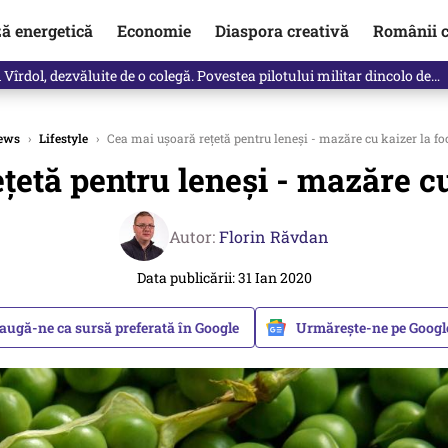
ză energetică
Economie
Diaspora creativă
Românii c
vărat ce se întâmplă!“ Propunerea Oanei Gheorghiu care l-a uluit pe Eu
ews
›
Lifestyle
›
Cea mai uşoară reţetă pentru leneşi - mazăre cu kaizer la fo
ţetă pentru leneşi - mazăre cu
Autor:
Florin Răvdan
Data publicării: 31 Ian 2020
augă-ne ca sursă preferată în Google
Urmărește-ne pe Goog