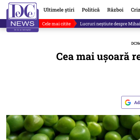
Ultimele știri
Politică
Război
Cri
Cele mai citite
„Mă uit și sper să nu fie ade
DCN
Cea mai uşoară re
Ad