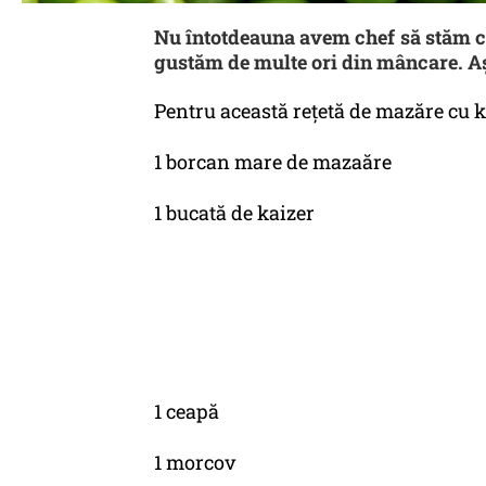
Nu întotdeauna avem chef să stăm cu
gustăm de multe ori din mâncare. Aş
Pentru această reţetă de mazăre cu ka
1 borcan mare de mazaăre
1 bucată de kaizer
1 ceapă
1 morcov