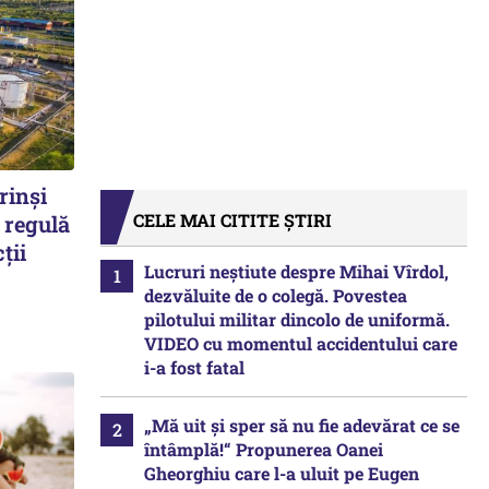
rinși
CELE MAI CITITE ȘTIRI
 regulă
ții
Lucruri neștiute despre Mihai Vîrdol,
dezvăluite de o colegă. Povestea
pilotului militar dincolo de uniformă.
VIDEO cu momentul accidentului care
i-a fost fatal
„Mă uit și sper să nu fie adevărat ce se
întâmplă!“ Propunerea Oanei
Gheorghiu care l-a uluit pe Eugen