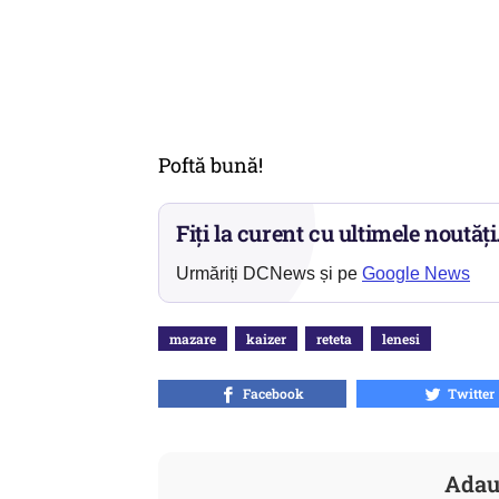
Poftă bună!
Fiți la curent cu ultimele noutăți
Urmăriți DCNews și pe
Google News
mazare
kaizer
reteta
lenesi
Facebook
Twitter
Adau