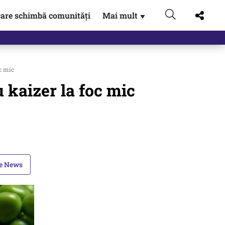
are schimbă comunități
Mai mult
▼
gen…
c mic
 kaizer la foc mic
le News