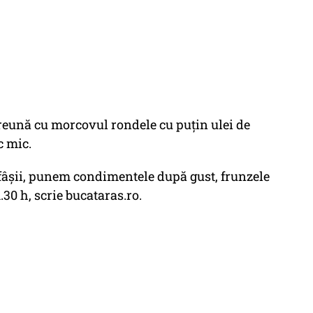
eună cu morcovul rondele cu puţin ulei de
c mic.
 fâşii, punem condimentele după gust, frunzele
.30 h, scrie bucataras.ro.