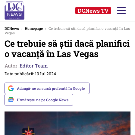
DCNews TV
DCNews
›
Homepage
›
Ce trebuie să știi dacă planifici o vacanță în Las
Vegas
Ce trebuie să știi dacă planifici
o vacanță în Las Vegas
Autor:
Editor Team
Data publicării: 19 Iul 2024
Adaugă-ne ca sursă preferată în Google
Urmărește-ne pe Google News