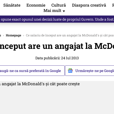
Sănătate
Economie
Cultură
Diaspora creativă
Mai mult
▼
e spune exact opusul unei decizii luate de propriul Guvern. Unde a fos
s
›
Homepage
›
Ce salariu de început are un angajat la McDonald's și cât poat
început are un angajat la McDo
Data publicării: 24 Iul 2013
augă-ne ca sursă preferată în Google
Urmărește-ne pe Goog