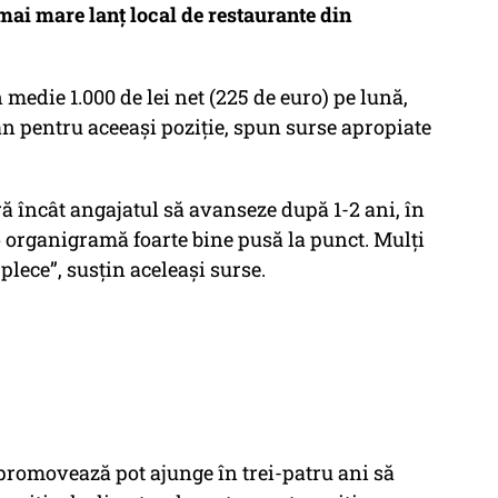
 mai mare lanţ local de restaurante din
 medie 1.000 de lei net (225 de euro) pe lună,
an pentru aceeaşi poziţie, spun surse apropiate
ră încât angajatul să avanseze după 1-2 ani, în
 organigramă foarte bine pusă la punct. Mulţi
plece”, susțin aceleași surse.
promovează pot ajunge în trei-patru ani să