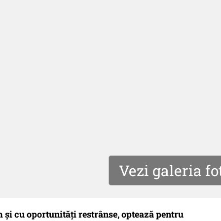
Vezi galeria fo
um și cu oportunități restrânse, optează pentru