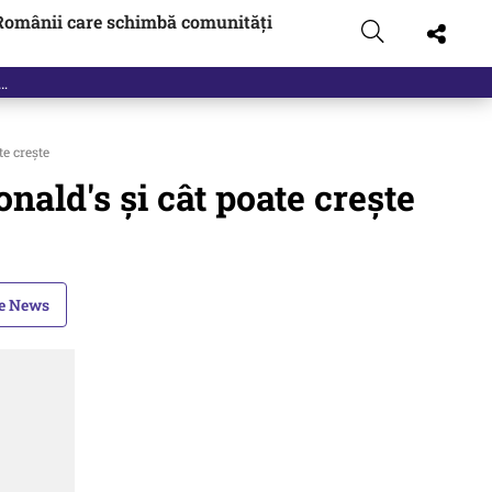
Românii care schimbă comunități
t…
e crește
nald's și cât poate crește
le News