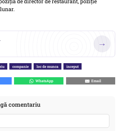
poziţia de director de restaurant, poziţie
lunar.
.
→
riu
companie
loc de munca
inceput
WhatsApp
Email
gă comentariu