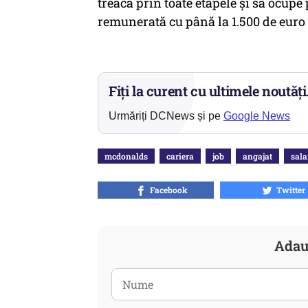
treacă prin toate etapele şi să ocupe 
remunerată cu până la 1.500 de euro 
Fiți la curent cu ultimele noutăți
Urmăriți DCNews și pe
Google News
mcdonalds
cariera
job
angajat
sala
Facebook
Twitter
Adau