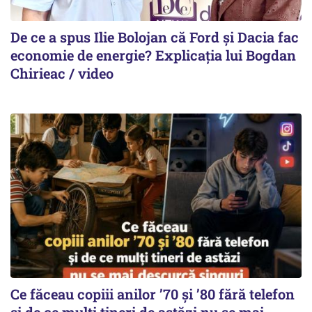
De ce a spus Ilie Bolojan că Ford și Dacia fac
economie de energie? Explicația lui Bogdan
Chirieac / video
Ce făceau copiii anilor ’70 și ’80 fără telefon
și de ce mulți tineri de astăzi nu se mai