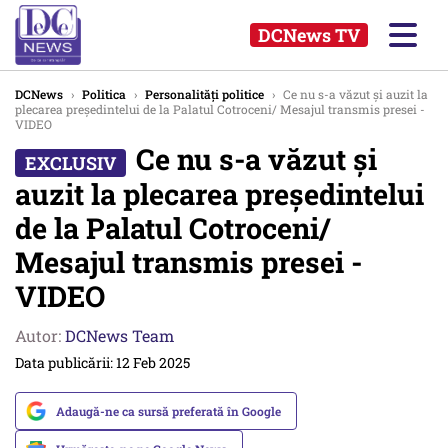
DCNews TV
DCNews
›
Politica
›
Personalități politice
›
Ce nu s-a văzut și auzit la
plecarea președintelui de la Palatul Cotroceni/ Mesajul transmis presei -
VIDEO
Ce nu s-a văzut și
auzit la plecarea președintelui
de la Palatul Cotroceni/
Mesajul transmis presei -
VIDEO
Autor:
DCNews Team
Data publicării: 12 Feb 2025
Adaugă-ne ca sursă preferată în Google