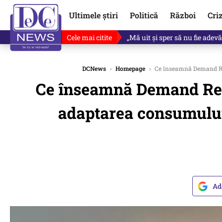
Ultimele știri
Politică
Război
Cri
Cele mai citite
Ce se întâmplă cu primul bulet
DCNews
›
Homepage
›
Ce înseamnă Demand Resp
Ce înseamnă Demand Resp
adaptarea consumului 
Ad