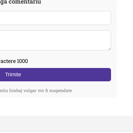
gă comentariu
actere 1000
Trimite
ntin limbaj vulgar vor fi suspendate