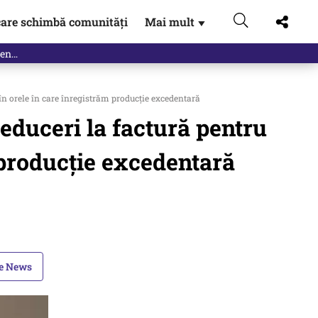
are schimbă comunități
Mai mult
▼
 orele în care înregistrăm producție excedentară
duceri la factură pentru
 producție excedentară
le News