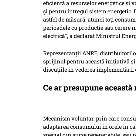
eficientă a resurselor energetice și 
și pentru întregul sistem energetic
astfel de măsură, atunci toți consum
perioadele cu producție sau cerere m
electrică", a declarat Ministrul Ener
Reprezentanții ANRE, distribuitorilo
sprijinul pentru această inițiativă ș
discuțiile în vederea implementări
Ce ar presupune această
Mecanism voluntar, prin care consum
adaptarea consumului în orele în ca
special din surse regenerabile, sau 