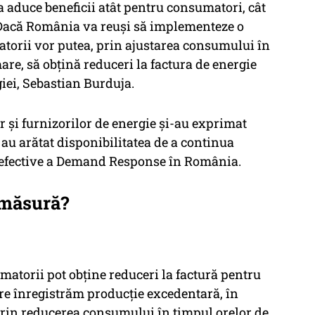
va aduce beneficii atât pentru consumatori, cât
. Dacă România va reuși să implementeze o
atorii vor putea, prin ajustarea consumului în
are, să obțină reduceri la factura de energie
giei, Sebastian Burduja.
r și furnizorilor de energie și-au exprimat
i au arătat disponibilitatea de a continua
i efective a Demand Response în România.
 măsură?
atorii pot obține reduceri la factură pentru
re înregistrăm producție excedentară, în
prin reducerea consumului în timpul orelor de