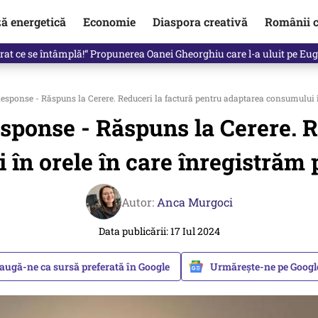
ză energetică
Economie
Diaspora creativă
Românii c
in electronic, decizia luată astăzi de Guvern pentru toți românii
onse - Răspuns la Cerere. Reduceri la factură pentru adaptarea consumului în
onse - Răspuns la Cerere. Re
în orele în care înregistrăm
Autor:
Anca Murgoci
Data publicării: 17 Iul 2024
augă-ne ca sursă preferată în Google
Urmărește-ne pe Goog