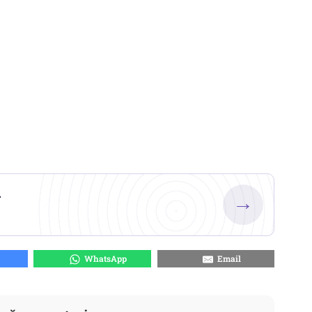
.
→
WhatsApp
Email