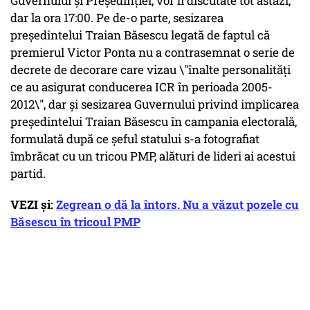
Guvernului și Președinției, vor fi discutate tot astăzi,
dar la ora 17:00. Pe de-o parte, sesizarea
preşedintelui Traian Băsescu legată de faptul că
premierul Victor Ponta nu a contrasemnat o serie de
decrete de decorare care vizau \"înalte personalităţi
ce au asigurat conducerea ICR în perioada 2005-
2012\", dar și sesizarea Guvernului privind implicarea
preşedintelui Traian Băsescu în campania electorală,
formulată după ce şeful statului s-a fotografiat
îmbrăcat cu un tricou PMP, alături de lideri ai acestui
partid.
VEZI și:
Zegrean o dă la întors. Nu a văzut pozele cu
Băsescu în tricoul PMP