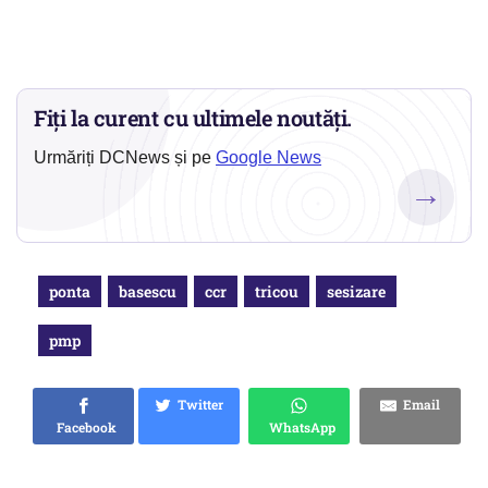
Fiți la curent cu ultimele noutăți.
Urmăriți DCNews și pe
Google News
→
ponta
basescu
ccr
tricou
sesizare
pmp
Twitter
Email
Facebook
WhatsApp