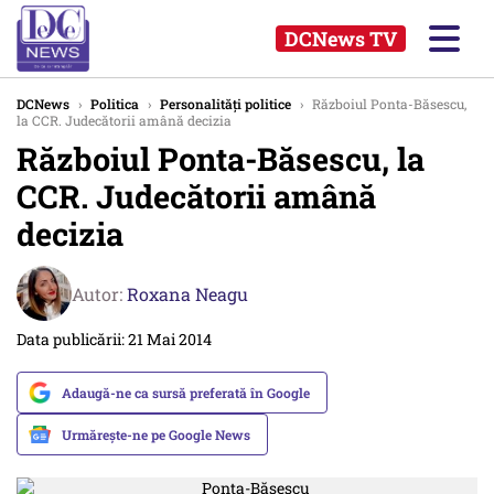
DCNews TV
DCNews
›
Politica
›
Personalități politice
›
Războiul Ponta-Băsescu,
la CCR. Judecătorii amână decizia
Războiul Ponta-Băsescu, la
CCR. Judecătorii amână
decizia
Autor:
Roxana Neagu
Data publicării: 21 Mai 2014
Adaugă-ne ca sursă preferată în Google
Urmărește-ne pe Google News