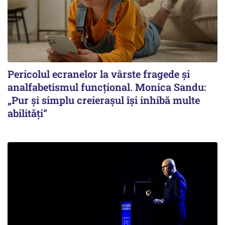
Pericolul ecranelor la vârste fragede și
analfabetismul funcțional. Monica Sandu:
„Pur și simplu creierașul își inhibă multe
abilități”