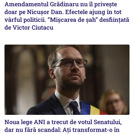
Amendamentul Grădinaru nu îl privește
doar pe Nicușor Dan. Efectele ajung în tot
vârful politicii. ”Mișcarea de șah” desființată
de Victor Ciutacu
Noua lege ANI a trecut de votul Senatului,
dar nu fără scandal: Ați transformat-o în