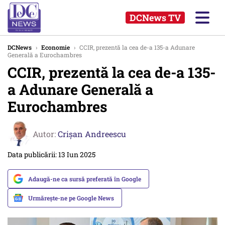
DCNews TV
DCNews
›
Economie
›
CCIR, prezentă la cea de-a 135-a Adunare
Generală a Eurochambres
CCIR, prezentă la cea de-a 135-
a Adunare Generală a
Eurochambres
Autor:
Crişan Andreescu
Data publicării: 13 Iun 2025
Adaugă-ne ca sursă preferată în Google
Urmărește-ne pe Google News