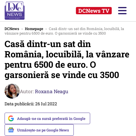
DCNews TV
DCNews
›
Homepage
›
Casă dintr-un sat din România, locuibilă, la
vânzare pentru 6500 de euro. O garsonieră se vinde cu 3500
Casă dintr-un sat din
România, locuibilă, la vânzare
pentru 6500 de euro. O
garsonieră se vinde cu 3500
Autor:
Roxana Neagu
Data publicării: 26 Iul 2022
Adaugă-ne ca sursă preferată în Google
Urmărește-ne pe Google News