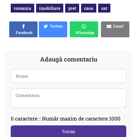
romania
imobiliare
pret
casa
sat
Twitter
Email
Facebook
WhatsApp
Adaugă comentariu
0
caractere :: Număr maxim de caractere 1000
Trimite