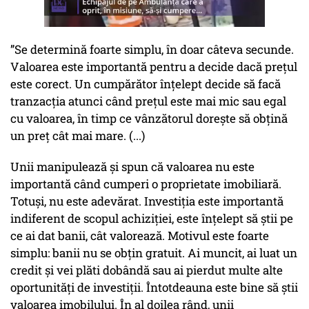
”Se determină foarte simplu, în doar câteva secunde.
Valoarea este importantă pentru a decide dacă prețul
este corect. Un cumpărător înțelept decide să facă
tranzacția atunci când prețul este mai mic sau egal
cu valoarea, în timp ce vânzătorul dorește să obțină
un preț cât mai mare. (...)
Unii manipulează și spun că valoarea nu este
importantă când cumperi o proprietate imobiliară.
Totuși, nu este adevărat. Investiția este importantă
indiferent de scopul achiziției, este înțelept să știi pe
ce ai dat banii, cât valorează. Motivul este foarte
simplu: banii nu se obțin gratuit. Ai muncit, ai luat un
credit și vei plăti dobândă sau ai pierdut multe alte
oportunități de investiții. Întotdeauna este bine să știi
valoarea imobilului. În al doilea rând, unii