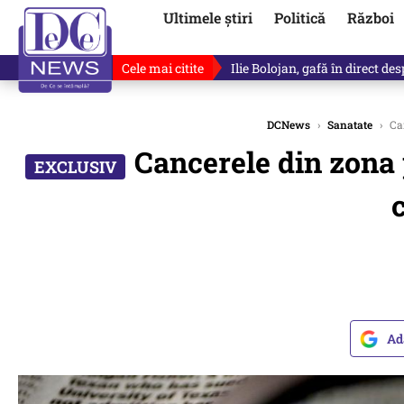
Ultimele știri
Politică
Război
Cele mai citite
Ilie Bolojan, gafă în direct de
DCNews
›
Sanatate
›
Can
Cancerele din zona p
c
Ad