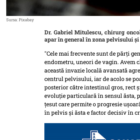
Sursa: Pixabay
Dr. Gabriel Mitulescu, chirurg onco
apar în general în zona pelvisului ş
"Cele mai frecvente sunt de părţi gen
endometru, uneori de vagin. Avem ch
această invazie locală avansată agre
centrul pelvisului, iar de acolo se po
posterior către intestinul gros, rect 
evoluţie particulară în sensul ăsta, 
ţesut care permite o progresie uşoar
în pelvis şi ăsta e factor decisiv în 