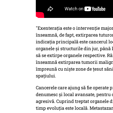
"Exenteraţia este o intervenţie major
înseamnă, de fapt, extirparea tuturor
indicaţia principală este cancerul l
organele şi structurile din jur, până 
să se extirpe organele respective. R
înseamnă extirparea tumorii maligne
împreună cu nişte zone de ţesut sănăto
spaţiului.
Cancerele care ajung să fie operate p
denumesc şi local avansate, pentru c
agresivă. Cuprind treptat organele di
timp evoluţia este locală. Metastazar