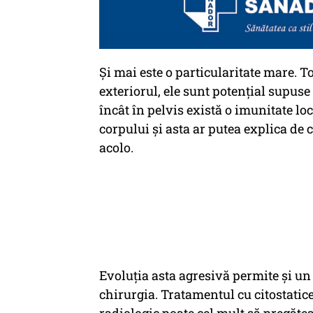
Şi mai este o particularitate mare. 
exteriorul, ele sunt potenţial supuse 
încât în pelvis există o imunitate loc
corpului şi asta ar putea explica d
acolo.
Evoluţia asta agresivă permite şi un 
chirurgia. Tratamentul cu citostatice
radiologic poate cel mult să pregătea