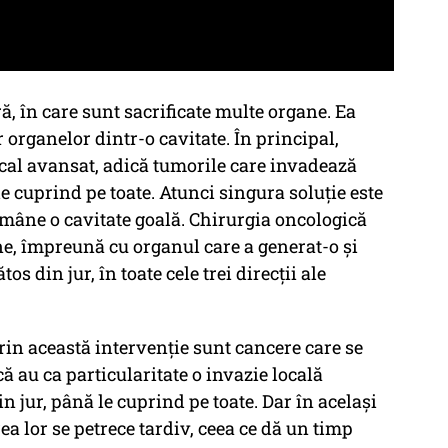
ă, în care sunt sacrificate multe organe. Ea
 organelor dintr-o cavitate. În principal,
ocal avansat, adică tumorile care invadează
le cuprind pe toate. Atunci singura soluţie este
ămâne o cavitate goală. Chirurgia oncologică
, împreună cu organul care a generat-o şi
s din jur, în toate cele trei direcţii ale
rin această intervenţie sunt cancere care se
ă au ca particularitate o invazie locală
n jur, până le cuprind pe toate. Dar în acelaşi
ea lor se petrece tardiv, ceea ce dă un timp