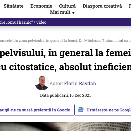
Sănătate
Economie
Cultură
Diaspora creativă
Mai mult
▼
spre „omul harnic“ / video
cerele din zona pelvisului, în general la femei. Dr. Mitulescu: Tratamentul cu cit
elvisului, în general la feme
u citostatice, absolut ineficie
Autor:
Florin Răvdan
Data publicării: 16 Dec 2021
augă-ne ca sursă preferată în Google
Urmărește-ne pe Goog