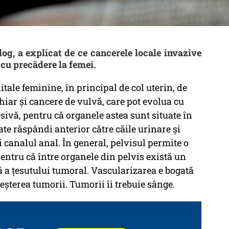
log, a explicat de ce cancerele locale invazive
i cu precădere la femei.
itale feminine, în principal de col uterin, de
iar şi cancere de vulvă, care pot evolua cu
sivă, pentru că organele astea sunt situate în
ate răspândi anterior către căile urinare şi
şi canalul anal. În general, pelvisul permite o
pentru că între organele din pelvis există un
ă a ţesutului tumoral. Vascularizarea e bogată
creşterea tumorii. Tumorii îi trebuie sânge.