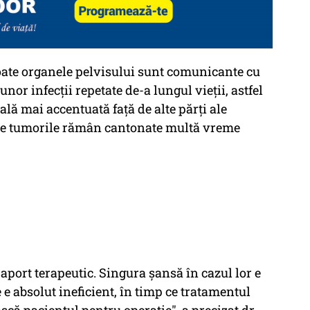
Toate organele pelvisului sunt comunicante cu
unor infecţii repetate de-a lungul vieţii, astfel
ală mai accentuată faţă de alte părţi ale
e ce tumorile rămân cantonate multă vreme
aport terapeutic. Singura şansă în cazul lor e
 e absolut ineficient, în timp ce tratamentul
scă pacientul pentru operaţie", a precizat dr.