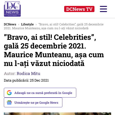
DCNews TV
DCNews
›
Lifestyle
›
”Bravo, ai stil! Celebrities”, gală 25 decembrie
2021. Maurice Munteanu, așa cum nu l-ați văzut niciodată
”Bravo, ai stil! Celebrities”,
gală 25 decembrie 2021.
Maurice Munteanu, așa cum
nu l-ați văzut niciodată
Autor:
Rodica Mitu
Data publicării: 25 Dec 2021
Adaugă-ne ca sursă preferată în Google
Urmărește-ne pe Google News