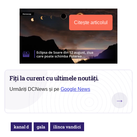
Citește articolul
Fiți la curent cu ultimele noutăți.
Urmăriți DCNews și pe
Google News
→
kanal d
gala
ilinca vandici