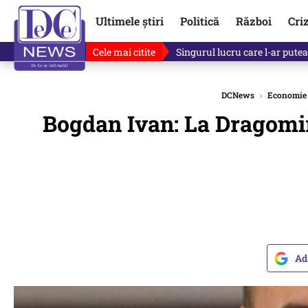
Ultimele știri
Politică
Război
Cri
Cele mai citite
Singurul lucru care l-ar putea 
DCNews
›
Economie
Bogdan Ivan: La Dragomir
Ad