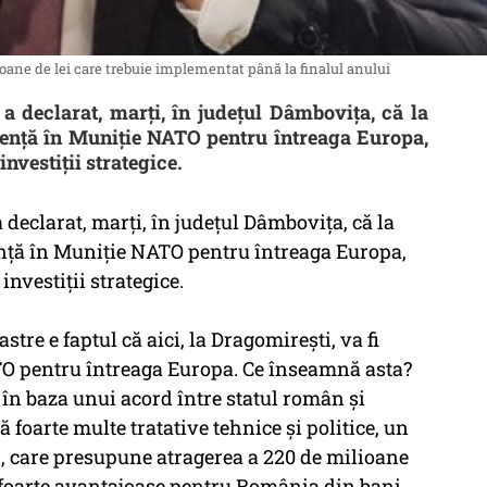
oane de lei care trebuie implementat până la finalul anului
a declarat, marți, în județul Dâmbovița, că la
lență în Muniție NATO pentru întreaga Europa,
nvestiții strategice.
declarat, marți, în județul Dâmbovița, că la
ență în Muniție NATO pentru întreaga Europa,
nvestiții strategice.
stre e faptul că aici, la Dragomirești, va fi
TO pentru întreaga Europa. Ce înseamnă asta?
n baza unui acord între statul român și
oarte multe tratative tehnice și politice, un
i, care presupune atragerea a 220 de milioane
i foarte avantajoase pentru România din bani