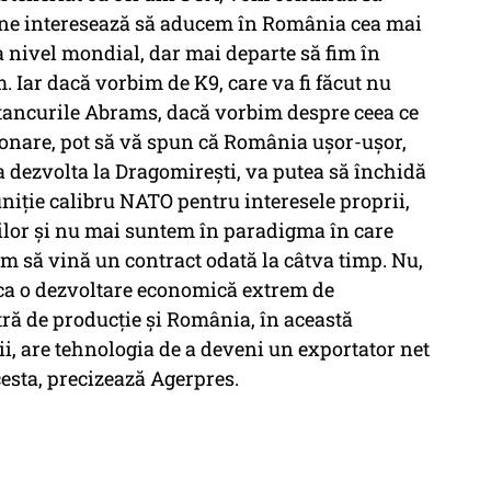
ă ne interesează să aducem în România cea mai
a nivel mondial, dar mai departe să fim în
. Iar dacă vorbim de K9, care va fi făcut nu
 tancurile Abrams, dacă vorbim despre ceea ce
ionare, pot să vă spun că România ușor-ușor,
va dezvolta la Dragomirești, va putea să închidă
iție calibru NATO pentru interesele proprii,
nilor și nu mai suntem în paradigma în care
m să vină un contract odată la câtva timp. Nu,
ca o dezvoltare economică extrem de
ră de producție și România, în această
ii, are tehnologia de a deveni un exportator net
cesta, precizează Agerpres.