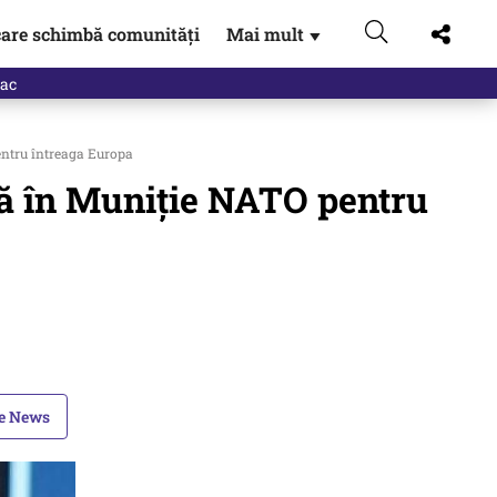
are schimbă comunități
Mai mult
▼
eac
pentru întreaga Europa
ță în Muniție NATO pentru
le News