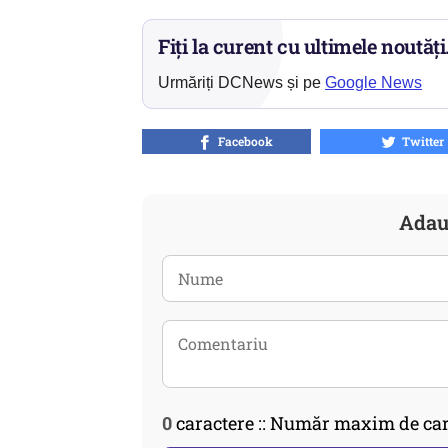
Fiți la curent cu ultimele noutăți
Urmăriți DCNews și pe
Google News
Facebook
Twitter
Adau
0
caractere :: Număr maxim de car