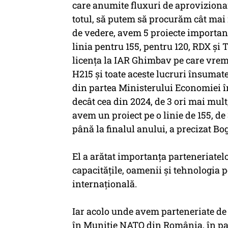
care anumite fluxuri de aprovizionare
totul, să putem să procurăm cât mai 
de vedere, avem 5 proiecte important
linia pentru 155, pentru 120, RDX și 
licența la IAR Ghimbav pe care vrem
H215 și toate aceste lucruri însumat
din partea Ministerului Economiei î
decât cea din 2024, de 3 ori mai mult
avem un proiect pe o linie de 155, de
până la finalul anului, a precizat B
El a arătat importanța parteneriate
capacitățile, oamenii și tehnologia 
internațională.
Iar acolo unde avem parteneriate de 
în Muniție NATO din România, în par