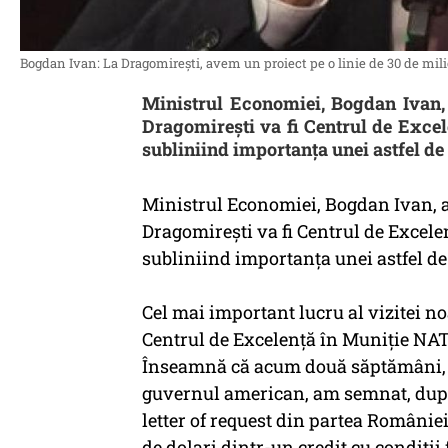
Bogdan Ivan: La Dragomirești, avem un proiect pe o linie de 30 de mili
Ministrul Economiei, Bogdan Ivan, 
Dragomirești va fi Centrul de Exce
subliniind importanța unei astfel de i
Ministrul Economiei, Bogdan Ivan, a 
Dragomirești va fi Centrul de Excel
subliniind importanța unei astfel de i
Cel mai important lucru al vizitei noa
Centrul de Excelență în Muniție NA
Înseamnă că acum două săptămâni, î
guvernul american, am semnat, după f
letter of request din partea Românie
de dolari dintr-un credit cu condiți