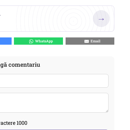
.
→
WhatsApp
Email
gă comentariu
actere 1000