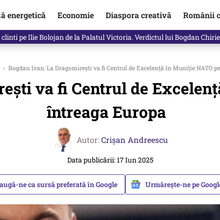
ză energetică
Economie
Diaspora creativă
Românii c
clinti pe Ilie Bolojan de la Palatul Victoria. Verdictul lui Bogdan Chiri
›
Bogdan Ivan: La Dragomirești va fi Centrul de Excelență în Muniție NATO 
ești va fi Centrul de Excelen
întreaga Europa
Autor:
Crişan Andreescu
Data publicării: 17 Iun 2025
augă-ne ca sursă preferată în Google
Urmărește-ne pe Goog