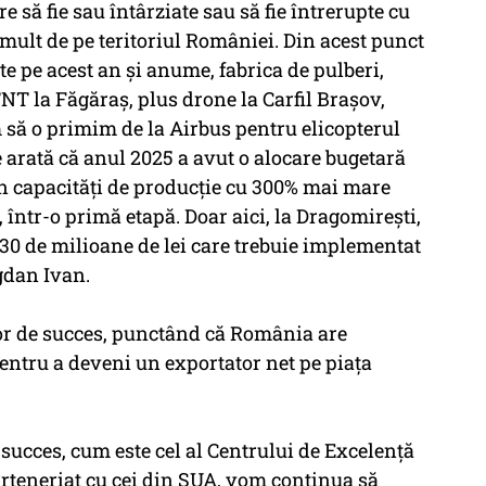
 să fie sau întârziate sau să fie întrerupte cu
mult de pe teritoriul României. Din acest punct
e pe acest an și anume, fabrica de pulberi,
TNT la Făgăraș, plus drone la Carfil Brașov,
 să o primim de la Airbus pentru elicopterul
e arată că anul 2025 a avut o alocare bugetară
n capacități de producție cu 300% mai mare
, într-o primă etapă. Doar aici, la Dragomirești,
 30 de milioane de lei care trebuie implementat
ogdan Ivan.
lor de succes, punctând că România are
pentru a deveni un exportator net pe piața
succes, cum este cel al Centrului de Excelență
teneriat cu cei din SUA, vom continua să