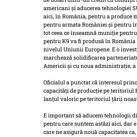
americani și aducerea tehnologiei 
aici, în România, pentru a produce m
pentru armata României și pentru î
tot ceea ce înseamnă muniție pentru
pentru K9 va fi produsă în România ș
nivelul Uniunii Europene. E o investiț
marchează solidificarea parteneriatu
Americii și cu noua administrație, a
Oficialul a punctat că interesul prin
capacități de producție pe teritoriul
lanțul valoric pe teritoriul țării noas
E important să aducem tehnologii din
pentru care suntem astăzi aici, dar 
care ne asigură nouă capacitatea ca, î