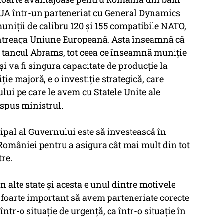
SUA într-un parteneriat cu General Dynamics
uniții de calibru 120 și 155 compatibile NATO,
ntreaga Uniune Europeană. Asta înseamnă că
 tancul Abrams, tot ceea ce înseamnă muniție
i va fi singura capacitate de producție la
ie majoră, e o investiție strategică, care
lui pe care le avem cu Statele Unite ale
 spus ministrul.
cipal al Guvernului este să investească în
 României pentru a asigura cât mai mult din tot
tre.
 alte state și acesta e unul dintre motivele
e foarte important să avem parteneriate corecte
ntr-o situație de urgență, ca într-o situație în