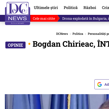
Ultimele știri
Politică
Război
Cri
Cele mai citite
Drona explodată în Bulgaria, 
DCNews
›
Politica
›
Personalități po
•
Bogdan Chirieac, ÎNT
Ad