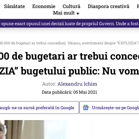
Sănătate
Economie
Cultură
Diaspora creativă
Mai mult
▼
, public, lui Ilie Bolojan / video
5.000 de bugetari ar trebui concediați. Dăianu, avertisment despre ”EXPLOZIA” 
00 de bugetari ar trebui conce
IA” bugetului public: Nu vom 
Autor:
Alexandru Ichim
Data publicării: 05 Mai 2021
augă-ne ca sursă preferată în Google
Urmărește-ne pe Goog