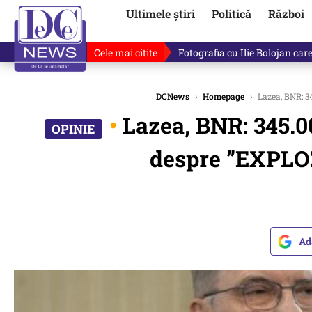
Ultimele știri
Politică
Război
Cele mai citite
Răzvan Dumitrescu îi cere scuze
DCNews
›
Homepage
›
Lazea, BNR: 34
•
Lazea, BNR: 345.0
despre ”EXPLOZ
Ad