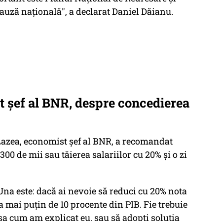
cauză naţională", a declarat Daniel Dăianu.
t șef al BNR, despre concedierea
 Lazea, economist șef al BNR, a recomandat
0 de mii sau tăierea salariilor cu 20% și o zi
Una este: dacă ai nevoie să reduci cu 20% nota
la mai puţin de 10 procente din PIB. Fie trebuie
aşa cum am explicat eu, sau să adopţi soluţia