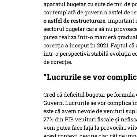
aparatul bugetar cu sute de mii de po
contemplată de guvern o astfel de r
o astfel de restructurare.
Important e
sectorul bugetar care să nu provoace 
putea realiza într-o manieră graduală
corecţia a început în 2021. Faptul c
într-o perspectivă stabilă evoluția 
de corecție.
”Lucrurile se vor complica
Cred că deficitul bugetar pe formula
Guvern. Lucrurile se vor complica în
este că avem nevoie de venituri supli
27% din PIB venituri fiscale şi nefi
vom putea face față la provocări viito
acest context, devine clar cât de im