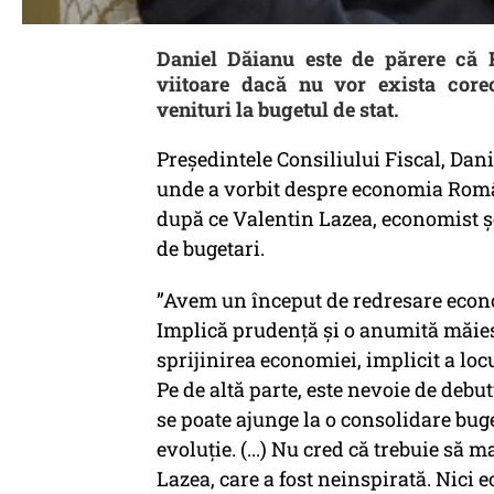
Daniel Dăianu este de părere că 
viitoare dacă nu vor exista core
venituri la bugetul de stat.
Președintele Consiliului Fiscal, Dani
unde a vorbit despre economia Româ
după ce Valentin Lazea, economist ș
de bugetari.
”Avem un început de redresare econo
Implică prudență şi o anumită măiest
sprijinirea economiei, implicit a lo
Pe de altă parte, este nevoie de deb
se poate ajunge la o consolidare buget
evoluție. (...) Nu cred că trebuie să m
Lazea, care a fost neinspirată. Nici 