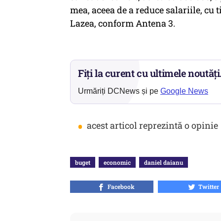
mea, aceea de a reduce salariile, cu
Lazea, conform Antena 3.
Fiți la curent cu ultimele noutăți
Urmăriți DCNews și pe
Google News
•
acest articol reprezintă o opinie
buget
economic
daniel daianu
Facebook
Twitter