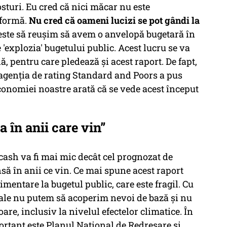
sturi. Eu cred că nici măcar nu este
eformă.
Nu cred că oameni lucizi se pot gândi la
ste să reușim să avem o anvelopă bugetară în
'explozia' bugetului public. Acest lucru se va
, pentru care pledează şi acest raport. De fapt,
ă agenţia de rating Standard and Poors a pus
economiei noastre arată că se vede acest început
 în anii care vin”
 cash va fi mai mic decât cel prognozat de
să în anii ce vin. Ce mai spune acest raport
mentare la bugetul public, care este fragil. Cu
scale nu putem să acoperim nevoi de bază şi nu
are, inclusiv la nivelul efectelor climatice. În
portant este Planul Național de Redresare şi