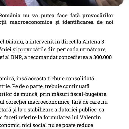
România nu va putea face față provocărilor
cții macroeconomice și identificarea de noi
el Dăianu, a intervenit în direct la Antena 3
niei și provocările din perioada următoare,
ef al BNR, a recomandat concedierea a 300.000
mică, însă aceasta trebuie consolidată.
rie. Pe de o parte, trebuie continuată
curilor de muncă, prin măsuri fiscal-bugetare.
utul corecției macroeconomice, fără de care nu
ară şi la o stabilizare a datoriei publice, ca
ai faceţi referire la formularea lui Valentin
economic, nici social nu se poate reduce