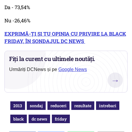
Da - 73,54%
Nu -26,46%
EXPRIMĂ-ȚI ȘI TU OPINIA CU PRIVIRE LA BLACK
FRIDAY, ÎN SONDAJUL DC NEWS
Fiți la curent cu ultimele noutăți.
Urmăriți DCNews și pe
Google News
→
2013
sondaj
reduceri
rezultate
intrebari
black
dc news
friday