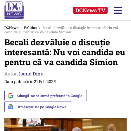
DCNews TV
DCNews
›
Politica
›
Becali dezvăluie o discuție interesantă: Nu voi
candida eu pentru că va candida Simion
Becali dezvăluie o discuție
interesantă: Nu voi candida eu
pentru că va candida Simion
Autor:
Ioana Dinu
Data publicării: 21 Feb 2025
Adaugă-ne ca sursă preferată în Google
Urmărește-ne pe Google News