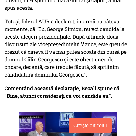
cuvânt, nu-l spun nici dacă-mi tai și capul", a mai
spus acesta.
Totuși, liderul AUR a declarat, în urmă cu câteva
momente, că "Eu, George Simion, nu voi candida la
aceste alegeri prezidenţiale. După ultimele două
discursuri ale vicepreşedintelui Vance, este greu de
crezut că cineva îl va mai putea scoate din cursă pe
domnul Călin Georgescu şi este chestiunea de
onoare, decentă, care trebuie făcută, să sprijinim
candidatura domnului Georgescu".
Comentând această declarație, Becali spune că
"Bine, atunci considerați că voi candida eu".
Citește articolul