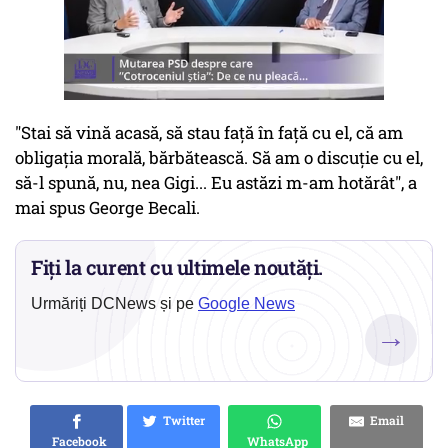
"Stai să vină acasă, să stau față în față cu el, că am
obligația morală, bărbătească. Să am o discuție cu el,
să-l spună,
nu
, nea Gigi... Eu astăzi m-am hotărât", a
mai spus George Becali.
Fiți la curent cu ultimele noutăți.
Urmăriți DCNews și pe
Google News
→
Twitter
Email
Facebook
WhatsApp