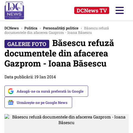
DCNews TV
DCNews
›
Politica
›
Personalități politice
›
Băsescu refuză
documentele din afacerea Gazprom - Ioana Băsescu
Băsescu refuză
documentele din afacerea
Gazprom - Ioana Băsescu
Data publicării: 19 Ian 2014
Adaugă-ne ca sursă preferată în Google
Urmărește-ne pe Google News