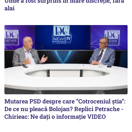
Unde a fost surprins în mare discreție, fără
alai
Mutarea PSD despre care ”Cotroceniul știa”:
De ce nu pleacă Bolojan? Replici Petrache -
Chirieac: Ne dați o informație VIDEO