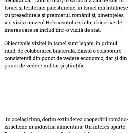
declarat că: "Luni şi marţi o să fac o vizită de stat în
Israel şi teritoriile palestiniene, în Israel mă întâlnesc
cu preşedintele şi premierul, românii şi, bineînţeles,
voi vizita muzeul Holocasutului şi alte obiective de
interes care se includ într-o vizită de stat.
Obiectivele vizitei în Israel sunt legate, în primul
rând, de colaborarea bilaterală. Există o colaborare
consistentă din punct de vedere economic, dar şi din
punct de vedere militar şi ştiinţific.
În acelaşi timp, dorim extinderea cooperării româno-
israeliene în industria alimentară. Un interes aparte