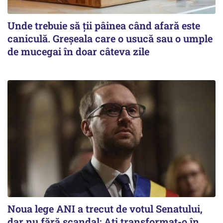
Unde trebuie să ții pâinea când afară este
caniculă. Greșeala care o usucă sau o umple
de mucegai în doar câteva zile
Noua lege ANI a trecut de votul Senatului,
dar nu fără scandal: Ați transformat-o în