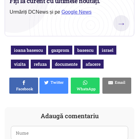
Fiți la curent cu ultimele noutăți.
Urmăriți DCNews și pe
Google News
→
ioana basescu
gazprom
basescu
israel
vizita
refuza
documente
afacere
Twitter
Email
Facebook
WhatsApp
Adaugă comentariu