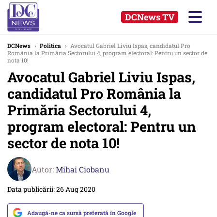
DCNews TV
DCNews
›
Politica
›
Avocatul Gabriel Liviu Ispas, candidatul Pro
România la Primăria Sectorului 4, program electoral: Pentru un sector de
nota 10!
Avocatul Gabriel Liviu Ispas,
candidatul Pro România la
Primăria Sectorului 4,
program electoral: Pentru un
sector de nota 10!
Autor:
Mihai Ciobanu
Data publicării: 26 Aug 2020
Adaugă-ne ca sursă preferată în Google