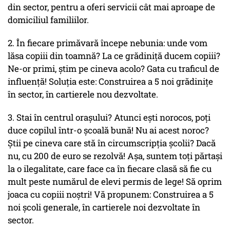
din sector, pentru a oferi servicii cât mai aproape de
domiciliul familiilor.
2. În fiecare primăvară începe nebunia: unde vom
lăsa copiii din toamnă? La ce grădiniță ducem copiii?
Ne-or primi, știm pe cineva acolo? Gata cu traficul de
influență! Soluția este: Construirea a 5 noi grădinițe
în sector, în cartierele nou dezvoltate.
3. Stai în centrul orașului? Atunci ești norocos, poți
duce copilul într-o școală bună! Nu ai acest noroc?
Știi pe cineva care stă în circumscripția școlii? Dacă
nu, cu 200 de euro se rezolvă! Așa, suntem toți părtași
la o ilegalitate, care face ca în fiecare clasă să fie cu
mult peste numărul de elevi permis de lege! Să oprim
joaca cu copiii noștri! Vă propunem: Construirea a 5
noi școli generale, în cartierele noi dezvoltate în
sector.