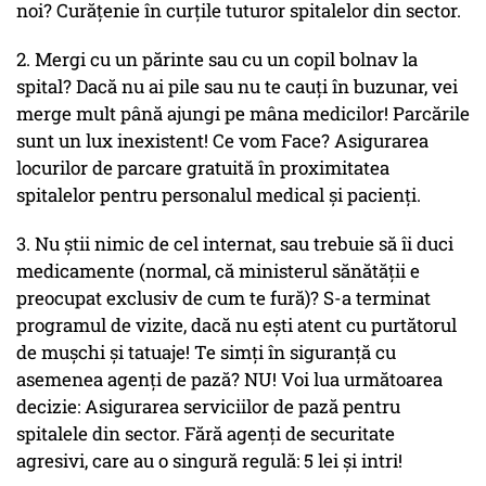
noi? Curățenie în curțile tuturor spitalelor din sector.
2. Mergi cu un părinte sau cu un copil bolnav la
spital? Dacă nu ai pile sau nu te cauți în buzunar, vei
merge mult până ajungi pe mâna medicilor! Parcările
sunt un lux inexistent! Ce vom Face? Asigurarea
locurilor de parcare gratuită în proximitatea
spitalelor pentru personalul medical și pacienți.
3. Nu știi nimic de cel internat, sau trebuie să îi duci
medicamente (normal, că ministerul sănătății e
preocupat exclusiv de cum te fură)? S-a terminat
programul de vizite, dacă nu ești atent cu purtătorul
de mușchi și tatuaje! Te simți în siguranță cu
asemenea agenți de pază? NU! Voi lua următoarea
decizie: Asigurarea serviciilor de pază pentru
spitalele din sector. Fără agenți de securitate
agresivi, care au o singură regulă: 5 lei și intri!