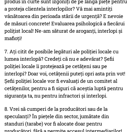
produs în curte sunt izgoniți de pe lângă piețe pentru
a proteja clientela interlopilor? Vă mai amintiți
vânătoarea din perioada stării de urgență? E nevoie
de măsuri concrete! Evaluarea psihologică a fiecărui
polițist local! Ne-am săturat de aroganți, interlopi și
mafioți!
7. Ați citit de posibile legături ale poliției locale cu
lumea interlopă? Credeți că nu e adevărat? Șefii
poliției locale îi protejează pe cetățeni sau pe
interlopi? Doar voi, cetățenii puteți opri asta prin vot!
Șefii poliției locale vor fi evaluați de un comitet al
cetățenilor, pentru a fi siguri că aceștia luptă pentru
siguranța ta, nu pentru infractori și interlopi.
8. Vrei să cumperi de la producători sau de la
speculanți? În piețele din sector, jumătate din
standuri (tarabe) vor fi alocate doar pentru
producători, fără a permite accesul intermediarilor!