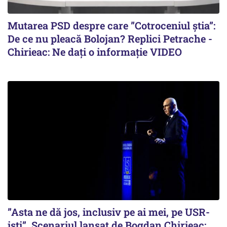
Mutarea PSD despre care ”Cotroceniul știa”:
De ce nu pleacă Bolojan? Replici Petrache -
Chirieac: Ne dați o informație VIDEO
”Asta ne dă jos, inclusiv pe ai mei, pe USR-
iști”. Scenariul lansat de Bogdan Chirieac: