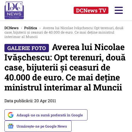
DCNews TV
DCNews
›
Politica
›
Averea lui Nicolae Ivăşchescu: Opt terenuri, două
case, bijuterii şi ceasuri de 40.000 de euro. Ce mai deţine ministrul
interimar al Muncii
Averea lui Nicolae
Ivăşchescu: Opt terenuri, două
case, bijuterii şi ceasuri de
40.000 de euro. Ce mai deţine
ministrul interimar al Muncii
Data publicării: 20 Apr 2011
Adaugă-ne ca sursă preferată în Google
Urmărește-ne pe Google News